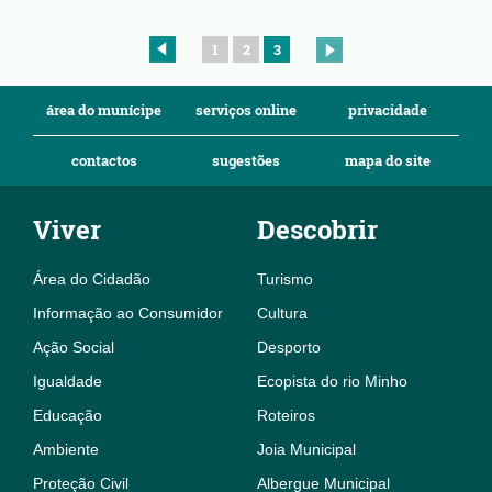
1
2
3
área do munícipe
serviços online
privacidade
contactos
sugestões
mapa do site
Viver
Descobrir
Área do Cidadão
Turismo
Informação ao Consumidor
Cultura
Ação Social
Desporto
Igualdade
Ecopista do rio Minho
Educação
Roteiros
Ambiente
Joia Municipal
Proteção Civil
Albergue Municipal