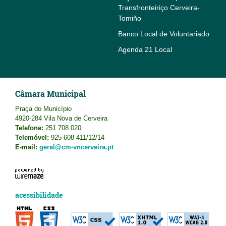
Transfronteiriço Cerveira-
Tomiño
Banco Local de Voluntariado
Agenda 21 Local
Câmara Municipal
Praça do Município
4920-284 Vila Nova de Cerveira
Telefone:
251 708 020
Telemóvel:
925 608 411/12/14
E-mail:
geral@cm-vncerveira.pt
acessibilidade