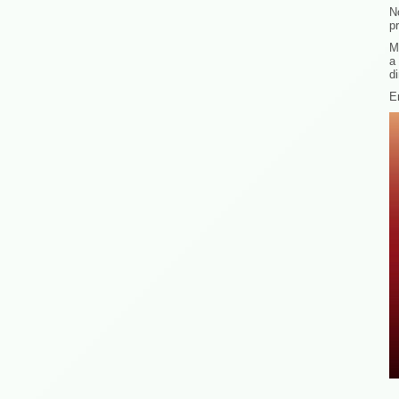
N
p
M
a
d
E