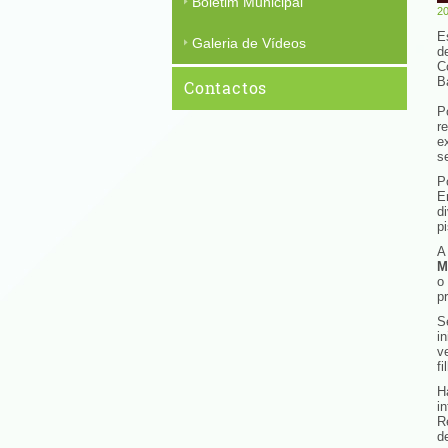
Boletim Municipal
20
E
Galeria de Vídeos
d
C
B
Contactos
P
r
e
s
P
E
d
p
A
M
pr
S
i
v
fi
H
i
R
d