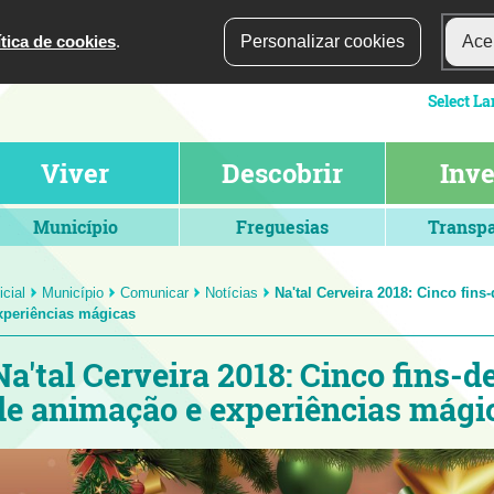
ítica de cookies
.
Personalizar cookies
Acei
Viver
Descobrir
Inve
Município
Freguesias
Transpa
icial
Município
Comunicar
Notícias
Na'tal Cerveira 2018: Cinco fin
xperiências mágicas
Na'tal Cerveira 2018: Cinco fins-
de animação e experiências mági