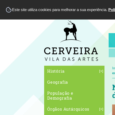
Este site utiliza cookies para melhorar a sua experiência.
Pol
In
História
e
Geografia
População e
Demografia
Órgãos Autárquicos