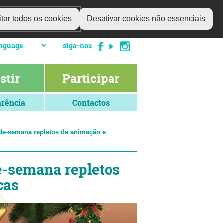
tar todos os cookies
Desativar cookies não essenciais
siga-nos
stir
Participar
rência
Contactos
s-de-semana repletos de animação e
de-semana repletos
cas