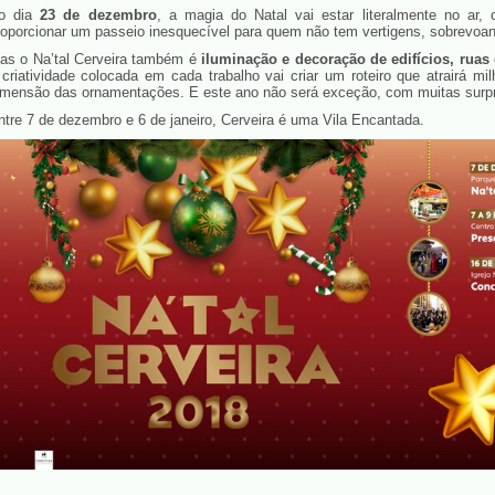
o dia
23 de dezembro
, a magia do Natal vai estar literalmente no ar
roporcionar um passeio inesquecível para quem não tem vertigens, sobrevoand
as o Na’tal Cerveira também é
iluminação e decoração de edifícios, ruas
 criatividade colocada em cada trabalho vai criar um roteiro que atrairá m
imensão das ornamentações. E este ano não será exceção, com muitas surp
ntre 7 de dezembro e 6 de janeiro, Cerveira é uma Vila Encantada.