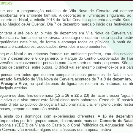
18/11/22
ste ano, a programação natalícia de Vila Nova de Cerveira vai demarc
escobertas em ambiente familiar. À decoração e iluminação singulares, ao 
oncerto de Natal, a edição 2018 do Na’tal Cerveira apresenta a versão Kids,
alão Mágico de Ar Quente’. Dia 7 de dezembro marca o início das festividades
or terra e até pelo ar, o mês de dezembro em Vila Nova de Cerveira va
eferência na forma como extravasa e contagia o espírito nesta quadra festiv
xperiências natalícias, de forma a abranger todos os públicos. A partir d
emana encantadores, adocicados, divertidos e surpreendentes.
orque o Natal e as crianças formam um ambiente perfeito, uma das novida
ntre
7 dezembro e 6 de janeiro
, o Parque do Centro Coordenador de Tra
iversões exclusivamente pensado para fazer sorrir os mais pequenos. São cer
istas de carrinhos, entre outras. O difícil vai ser mesmo convencê-los a ir par
 pensar em todos que querem comprar os seus presentes de Natal e valor
ercado Natalício
de Vila Nova de Cerveira acontece de
7 a 9 de dezembro
,
o
Presépio Vivo
, no qual dezenas de figurantes recriam as histórias, os ri
incipais artérias.
eguem-se dois fins-de-semana (
15 a 16 e 22 a 23
) de fazer crescer ‘água
niciativa que visa tornar este Natal ainda mais saboroso. Cerca de 10 paste
enda direta ao público de doçaria tradicional natalícia, em pleno centro hist
lhoses, prepare-se para não resistir.
á ainda dois domingos com experiências diferentes. A
16 de dezembr
nterpretadas por três grupos corais, dinamizando mais um
Concerto de Natal
egionais (CEER) de Viana do Castelo, o Coral Polifónica da Agrupacion Musi
e Cerveira vão revisitar alguns dos clássicos desta época festiva.