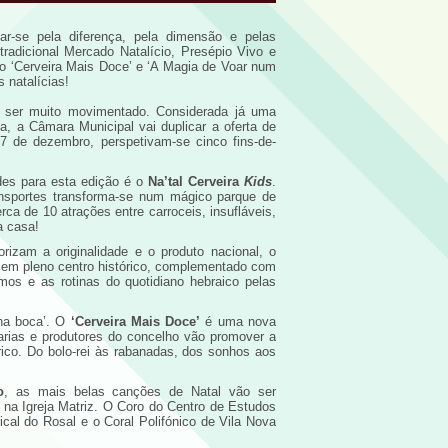
ar-se pela diferença, pela dimensão e pelas
tradicional Mercado Natalício, Presépio Vivo e
 o ‘Cerveira Mais Doce’ e ‘A Magia de Voar num
 natalícias!
i ser muito movimentado. Considerada já uma
a, a Câmara Municipal vai duplicar a oferta de
e 7 de dezembro, perspetivam-se cinco fins-de-
des para esta edição é o
Na’tal Cerveira
Kids
.
nsportes transforma-se num mágico parque de
ca de 10 atrações entre carroceis, insufláveis,
a casa!
izam a originalidade e o produto nacional, o
 em pleno centro histórico, complementado com
tmos e as rotinas do quotidiano hebraico pelas
 na boca’. O
‘Cerveira Mais Doce’
é uma nova
larias e produtores do concelho vão promover a
órico. Do bolo-rei às rabanadas, dos sonhos aos
o
, as mais belas canções de Natal vão ser
na Igreja Matriz. O Coro do Centro de Estudos
cal do Rosal e o Coral Polifónico de Vila Nova