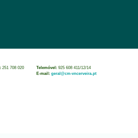
:
251 708 020
Telemóvel:
925 608 411/12/14
E-mail:
geral@cm-vncerveira.pt