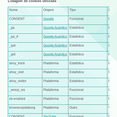
Listagem de cookies utilizada
Nome
Origem
Tipo
Descr
CONSENT
Google
Funcional
Regist
_ga
Google Analytics
Estatística
Regist
_ga_#
Google Analytics
Estatística
Regist
_gat
Google Analytics
Estatística
Limit
_gid
Google Analytics
Estatística
Regist
ahoy_track
Plataforma
Estatística
Regist
ahoy_visit
Plataforma
Estatística
Regist
ahoy_visitor
Plataforma
Estatística
Regist
_wmcp_ws
Plataforma
Funcional
Regis
cb-enabled
Plataforma
Funcional
Regist
browserupdateorg
Plataforma
Outro
Verif
CONSENT
YouTube
Funcional
Regis