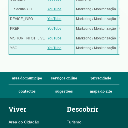
__Secure-YEC
YouTube
Marketing / Monitorização
Regis
DEVICE_INFO
YouTube
Marketing / Monitorização
Monit
PREF
YouTube
Marketing / Monitorização
Regist
VISITOR_INFO1_LIVE
YouTube
Marketing / Monitorização
Monit
YSC
YouTube
Marketing / Monitorização
Monit
área do munícipe
serviços online
privacidade
contactos
sugestões
mapa do site
Viver
Descobrir
Área do Cidadão
Turismo