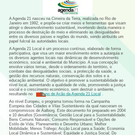
A Agenda 21 nasceu na Cimeira da Terra, realizada no Rio de
Janeiro em 1992, e propõe-se criar meios e ferramentas que visam
atingir o desenvolvimento sustentável, invertendo desta maneira o
processo de destruição do meio e eliminando as desigualdades
entre os diversos países e regiões do mundo, sendo atribuído um
papel fulcral às autoridades locais.
A Agenda 21 Local é um processo contínuo, elaborado de forma
participativa, que visa um maior envolvimento entre a autarquia e
os diversos agentes locais nas dinâmicas de desenvolvimento
económico, social e ambiental do Município. A sua concepção
envolve vários temas, desde o ordenamento do território, o
combate das desigualdades sociais, a protecção da saúde, a
gestão dos recursos naturais, conservação dos solos e a
educação ambiental. O objetivo é promover a sustentabilidade ao
nível local, aumentando a qualidade de vida, promovendo a justiça
social e o crescimento económico, sem destruir o ambiente,
resultando no
Plano de Ação da Agenda 21 Local
.
Ao nível Europeu, o programa tomou forma na Campanha
Europeia das Cidades e Vilas Sustentáveis da qual nasceram os
compromissos de Äalborg. Este documento foi preparado em 2004
e 10 desafios [Governância; Gestão Local para a Sustentabilidade;
Bens Comuns Naturais; Consumo Responsável e Opções de
Estilo de Vida; Planeamento e Desenho Urbano; Melhor
Mobilidade; Menos Tráfego; Acção Local para a Saúde; Economia
Local Dinâmica e Sustentável; Equidade e Justiça Social; Do