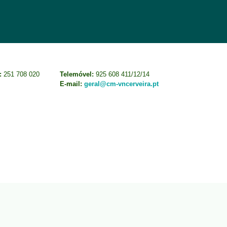
:
251 708 020
Telemóvel:
925 608 411/12/14
E-mail:
geral@cm-vncerveira.pt