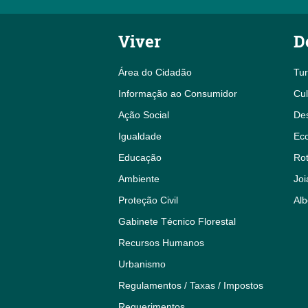
Viver
D
Área do Cidadão
Tu
Informação ao Consumidor
Cul
Ação Social
De
Igualdade
Eco
Educação
Rot
Ambiente
Joi
Proteção Civil
Alb
Gabinete Técnico Florestal
Recursos Humanos
Urbanismo
Regulamentos / Taxas / Impostos
Requerimentos