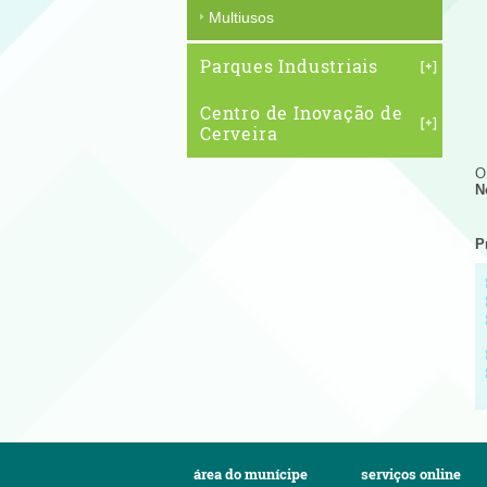
Multiusos
Parques Industriais
Centro de Inovação de
Cerveira
N
P
área do munícipe
serviços online