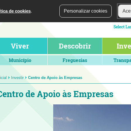
ítica de cookies
.
Personalizar cookies
Acei
Viver
Descobrir
Inve
Município
Freguesias
Transpa
icial
Investir
Centro de Apoio às Empresas
Centro de Apoio às Empresas