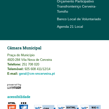
Orçamento Participativo
Transfronteiriço Cerveira-
Tomiño
Banco Local de Voluntariado
Agenda 21 Local
Câmara Municipal
Praça do Município
4920-284 Vila Nova de Cerveira
Telefone:
251 708 020
Telemóvel:
925 608 411/12/14
E-mail:
geral@cm-vncerveira.pt
acessibilidade