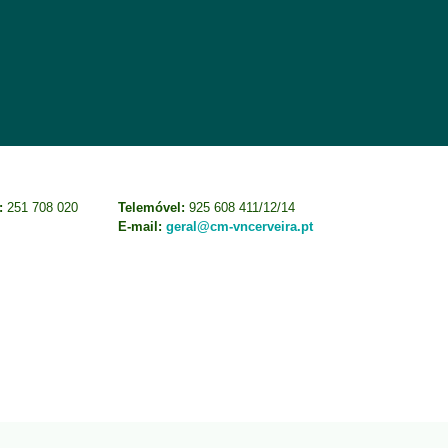
:
251 708 020
Telemóvel:
925 608 411/12/14
E-mail:
geral@cm-vncerveira.pt