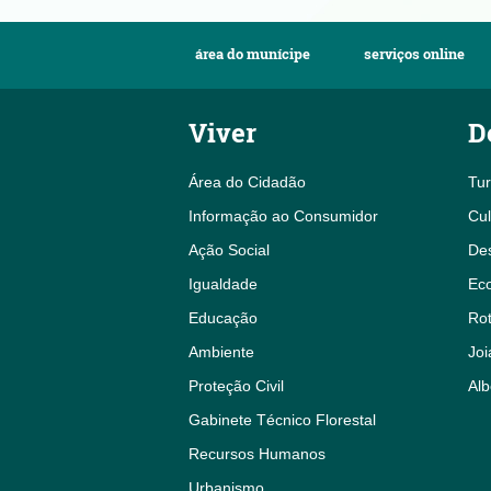
área do munícipe
serviços online
Viver
D
Área do Cidadão
Tu
Informação ao Consumidor
Cul
Ação Social
De
Igualdade
Eco
Educação
Rot
Ambiente
Joi
Proteção Civil
Alb
Gabinete Técnico Florestal
Recursos Humanos
Urbanismo