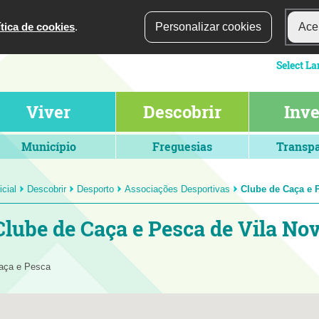
ítica de cookies
.
Personalizar cookies
Acei
Viver
Descobrir
Inve
Município
Freguesias
Transpa
icial
Descobrir
Desporto
Associações Desportivas
Clube de Caça e P
Clube de Caça e Pesca de Vila Nov
aça e Pesca