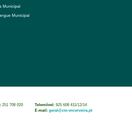
a Municipal
ergue Municipal
:
251 708 020
Telemóvel:
925 608 411/12/14
E-mail:
geral@cm-vncerveira.pt