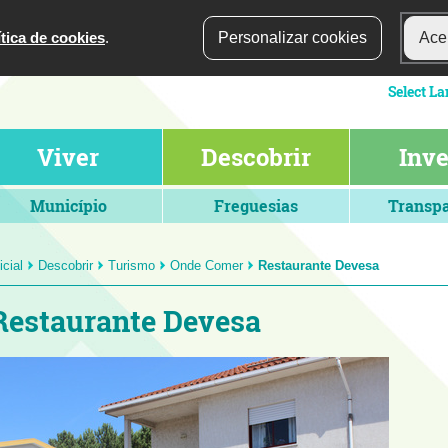
ítica de cookies
.
Personalizar cookies
Acei
Viver
Descobrir
Inve
Município
Freguesias
Transpa
icial
Descobrir
Turismo
Onde Comer
Restaurante Devesa
Restaurante Devesa