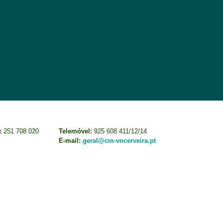
:
251 708 020
Telemóvel:
925 608 411/12/14
E-mail:
geral@cm-vncerveira.pt