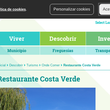
ítica de cookies
.
Personalizar cookies
Acei
Viver
Descobrir
Inve
Município
Freguesias
Transpa
icial
Descobrir
Turismo
Onde Comer
Restaurante Costa Verde
Restaurante Costa Verde