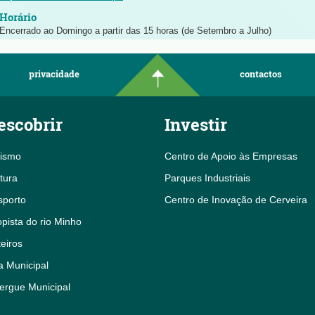
Encerrado ao Domingo a partir das 15 horas (de Setembro a Julho)
privacidade
contactos
escobrir
Investir
rismo
Centro de Apoio às Empresas
tura
Parques Industriais
sporto
Centro de Inovação de Cerveira
pista do rio Minho
eiros
a Municipal
ergue Municipal