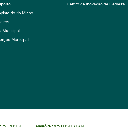
sporto
Centro de Inovação de Cerveira
pista do rio Minho
eiros
a Municipal
ergue Municipal
:
251 708 020
Telemóvel:
925 608 411/12/14