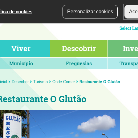
ítica de cookies
.
Personalizar cookies
Acei
Viver
Descobrir
Inve
Município
Freguesias
Transpa
icial
Descobrir
Turismo
Onde Comer
Restaurante O Glutão
Restaurante O Glutão