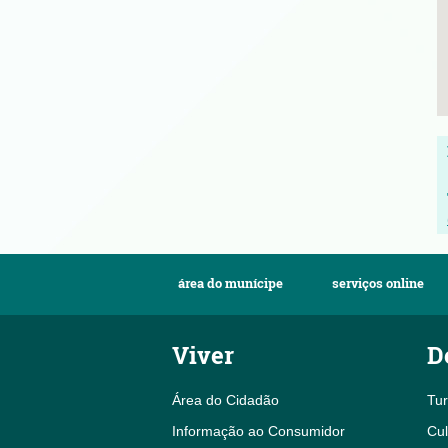
área do munícipe
serviços online
Viver
D
Área do Cidadão
Tu
Informação ao Consumidor
Cul