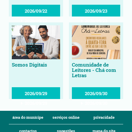
2026/09/22
2026/09/23
2026/09/22
2026/09/23
Somos Digitais
Comunidade de
Leitores - Chá com
Letras
2026/09/29
2026/09/30
2026/09/29
2026/09/30
área do munícipe
serviços online
privacidade
contactos
sugestões
mapa do site