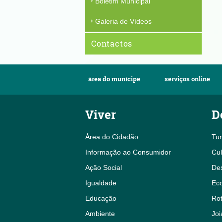
Boletim Municipal
Galeria de Vídeos
Contactos
área do munícipe
serviços online
Viver
D
Área do Cidadão
Tu
Informação ao Consumidor
Cul
Ação Social
De
Igualdade
Eco
Educação
Rot
Ambiente
Joi