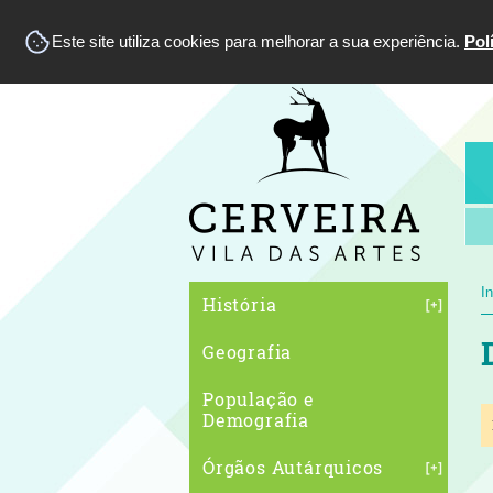
Este site utiliza cookies para melhorar a sua experiência.
Pol
In
História
Geografia
População e
Demografia
Órgãos Autárquicos