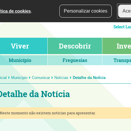
ítica de cookies
.
Personalizar cookies
Acei
Viver
Descobrir
Inve
Município
Freguesias
Transpa
icial
Município
Comunicar
Notícias
Detalhe da Notícia
Detalhe da Notícia
Neste momento não existem notícias para apresentar.