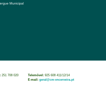
ergue Municipal
:
251 708 020
Telemóvel:
925 608 411/12/14
E-mail:
geral@cm-vncerveira.pt