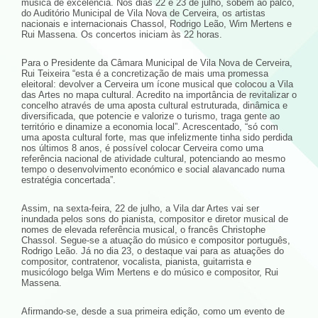
música de excelência. Nos dias 22 e 23 de julho, sobem ao palco,
do Auditório Municipal de Vila Nova de Cerveira, os artistas
nacionais e internacionais Chassol, Rodrigo Leão, Wim Mertens e
Rui Massena. Os concertos iniciam às 22 horas.
Para o Presidente da Câmara Municipal de Vila Nova de Cerveira,
Rui Teixeira “esta é a concretização de mais uma promessa
eleitoral: devolver a Cerveira um ícone musical que colocou a Vila
das Artes no mapa cultural. Acredito na importância de revitalizar o
concelho através de uma aposta cultural estruturada, dinâmica e
diversificada, que potencie e valorize o turismo, traga gente ao
território e dinamize a economia local”. Acrescentado, “só com
uma aposta cultural forte, mas que infelizmente tinha sido perdida
nos últimos 8 anos, é possível colocar Cerveira como uma
referência nacional de atividade cultural, potenciando ao mesmo
tempo o desenvolvimento económico e social alavancado numa
estratégia concertada”.
Assim, na sexta-feira, 22 de julho, a Vila dar Artes vai ser
inundada pelos sons do pianista, compositor e diretor musical de
nomes de elevada referência musical, o francês Christophe
Chassol. Segue-se a atuação do músico e compositor português,
Rodrigo Leão. Já no dia 23, o destaque vai para as atuações do
compositor, contratenor, vocalista, pianista, guitarrista e
musicólogo belga Wim Mertens e do músico e compositor, Rui
Massena.
Afirmando-se, desde a sua primeira edição, como um evento de