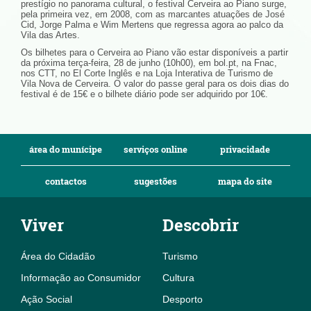
prestígio no panorama cultural, o festival Cerveira ao Piano surge,
pela primeira vez, em 2008, com as marcantes atuações de José
Cid, Jorge Palma e Wim Mertens que regressa agora ao palco da
Vila das Artes.
Os bilhetes para o Cerveira ao Piano vão estar disponíveis a partir
da próxima terça-feira, 28 de junho (10h00), em bol.pt, na Fnac,
nos CTT, no El Corte Inglês e na Loja Interativa de Turismo de
Vila Nova de Cerveira. O valor do passe geral para os dois dias do
festival é de 15€ e o bilhete diário pode ser adquirido por 10€.
área do munícipe
serviços online
privacidade
contactos
sugestões
mapa do site
Viver
Descobrir
Área do Cidadão
Turismo
Informação ao Consumidor
Cultura
Ação Social
Desporto