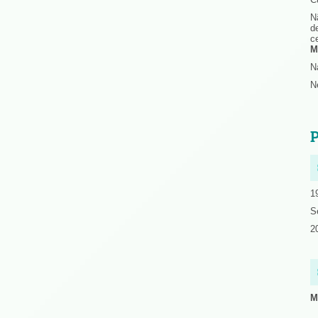
N
d
c
M
N
N
P
1
S
2
M