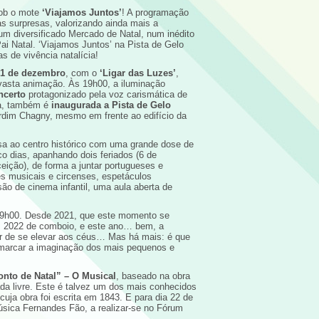
sob o mote
‘Viajamos Juntos’
! A programação
s surpresas, valorizando ainda mais a
um diversificado Mercado de Natal, num inédito
ai Natal. ‘Viajamos Juntos’ na Pista de Gelo
s de vivência natalícia!
1 de dezembro
, com o
‘Ligar das Luzes’
,
à vasta animação. Às 19h00, a iluminação
ncerto
protagonizado pela voz carismática de
ia, também é
inaugurada a Pista de Gelo
ardim Chagny, mesmo em frente ao edifício da
sa ao centro histórico com uma grande dose de
o dias, apanhando dois feriados (6 de
ição), de forma a juntar portugueses e
es musicais e circenses, espetáculos
ão de cinema infantil, uma aula aberta de
19h00. Desde 2021, que este momento se
em 2022 de comboio, e este ano… bem, a
er de se elevar aos céus… Mas há mais: é que
marcar a imaginação dos mais pequenos e
nto de Natal” – O Musical
, baseado na obra
da livre. Este é talvez um dos mais conhecidos
cuja obra foi escrita em 1843. E para dia 22 de
sica Fernandes Fão, a realizar-se no Fórum