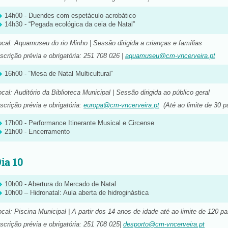
14h00 - Duendes com espetáculo acrobático
14h30 - “Pegada ecológica da ceia de Natal”
ocal: Aquamuseu do rio Minho | Sessão dirigida a crianças e famílias
nscrição prévia e obrigatória: 251 708 026 |
aquamuseu@cm-vncerveira.pt
16h00 - “Mesa de Natal Multicultural”
ocal: Auditório da Biblioteca Municipal | Sessão dirigida ao público geral
nscrição prévia e obrigatória:
europa@cm-vncerveira.pt
(Até ao limite de 30 pa
17h00 - Performance Itinerante Musical e Circense
21h00 - Encerramento
ia 10
10h00 - Abertura do Mercado de Natal
10h00 – Hidronatal: Aula aberta de hidroginástica
ocal: Piscina Municipal | A partir dos 14 anos de idade até ao limite de 120 pa
nscrição prévia e obrigatória: 251 708 025|
desporto@cm-vncerveira.pt