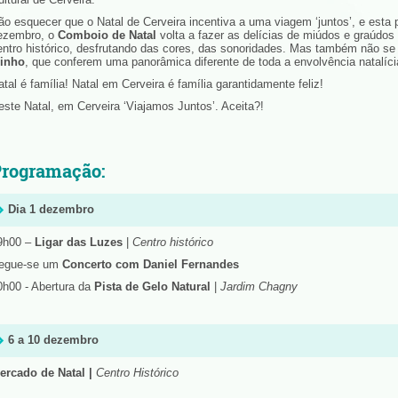
ão esquecer que o Natal de Cerveira incentiva a uma viagem ‘juntos’, e esta po
ezembro, o
Comboio de Natal
volta a fazer as delícias de miúdos e graúdos
entro histórico, desfrutando das cores, das sonoridades. Mas também não s
inho
, que conferem uma panorâmica diferente de toda a envolvência natalíci
atal é família! Natal em Cerveira é família garantidamente feliz!
este Natal, em Cerveira ‘Viajamos Juntos’. Aceita?!
rogramação:
Dia 1 dezembro
9h00 –
Ligar das Luzes
|
Centro histórico
egue-se um
Concerto com Daniel Fernandes
0h00 - Abertura da
Pista de Gelo Natural
|
Jardim Chagny
6 a 10 dezembro
ercado de Natal |
Centro Histórico