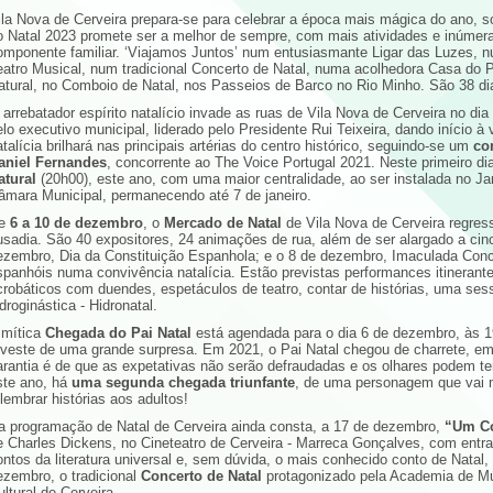
ila Nova de Cerveira prepara-se para celebrar a época mais mágica do ano, 
o Natal 2023 promete ser a melhor de sempre, com mais atividades e inúmera
omponente familiar. ‘Viajamos Juntos’ num entusiasmante Ligar das Luzes, n
eatro Musical, num tradicional Concerto de Natal, numa acolhedora Casa do P
atural, no Comboio de Natal, nos Passeios de Barco no Rio Minho. São 38 dia
 arrebatador espírito natalício invade as ruas de Vila Nova de Cerveira no dia
elo executivo municipal, liderado pelo Presidente Rui Teixeira, dando início 
atalícia brilhará nas principais artérias do centro histórico, seguindo-se um
co
aniel Fernandes
, concorrente ao The Voice Portugal 2021. Neste primeiro d
atural
(20h00), este ano, com uma maior centralidade, ao ser instalada no J
âmara Municipal, permanecendo até 7 de janeiro.
e
6 a 10 de dezembro
, o
Mercado de Natal
de Vila Nova de Cerveira regres
usadia. São 40 expositores, 24 animações de rua, além de ser alargado a cinc
ezembro, Dia da Constituição Espanhola; e o 8 de dezembro, Imaculada Conce
spanhóis numa convivência natalícia. Estão previstas performances itinerant
crobáticos com duendes, espetáculos de teatro, contar de histórias, uma sess
droginástica - Hidronatal.
 mítica
Chegada do Pai Natal
está agendada para o dia 6 de dezembro, às 
eveste de uma grande surpresa. Em 2021, o Pai Natal chegou de charrete, 
arantia é de que as expetativas não serão defraudadas e os olhares podem t
ste ano, há
uma segunda chegada triunfante
, de uma personagem que vai 
elembrar histórias aos adultos!
a programação de Natal de Cerveira ainda consta, a 17 de dezembro,
“Um Co
e Charles Dickens, no Cineteatro de Cerveira - Marreca Gonçalves, com entra
ontos da literatura universal e, sem dúvida, o mais conhecido conto de Natal, 
ezembro, o tradicional
Concerto de Natal
protagonizado pela Academia de Mú
ultural de Cerveira.