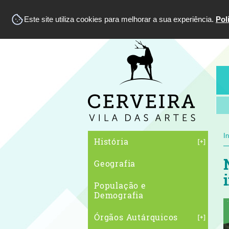
Este site utiliza cookies para melhorar a sua experiência.
Pol
In
História
Geografia
População e
Demografia
Órgãos Autárquicos