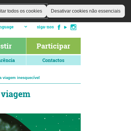
tar todos os cookies
Desativar cookies não essenciais
siga-nos
stir
Participar
rência
Contactos
ma viagem inesquecível
a viagem