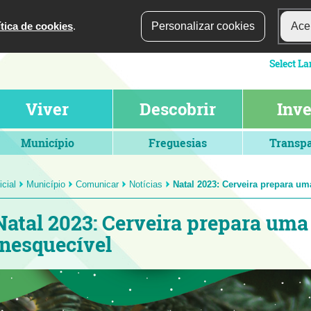
ítica de cookies
.
Personalizar cookies
Acei
Viver
Descobrir
Inve
Município
Freguesias
Transpa
icial
Município
Comunicar
Notícias
Natal 2023: Cerveira prepara u
Natal 2023: Cerveira prepara um
inesquecível