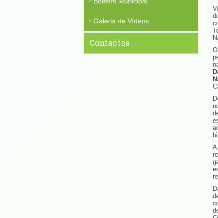
Boletim Municipal
V
d
Galeria de Vídeos
c
T
N
Contactos
O
p
n
D
N
C
D
o
d
e
a
hi
A
r
g
e
r
D
d
c
d
C