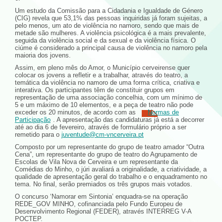
Um estudo da Comissão para a Cidadania e Igualdade de Género
(CIG) revela que 53,1% das pessoas inquiridas já foram sujeitas, a
pelo menos, um ato de violência no namoro, sendo que mais de
metade são mulheres. A violência psicológica é a mais prevalente,
seguida da violência social e da sexual e da violência física. O
ciúme é considerado a principal causa de violência no namoro pela
maioria dos jovens.
Assim, em pleno mês do Amor, o Município cerveirense quer
colocar os jovens a refletir e a trabalhar, através do teatro, a
temática da violência no namoro de uma forma crítica, criativa e
interativa. Os participantes têm de constituir grupos em
representação de uma associação concelhia, com um mínimo de
5 e um máximo de 10 elementos, e a peça de teatro não pode
exceder os 20 minutos, de acordo com as
Normas de
Participação
. A apresentação das candidaturas já está a decorrer
até ao dia 6 de fevereiro, através de formulário próprio a ser
remetido para o
juventude@cm-vncerveira.pt
Composto por um representante do grupo de teatro amador “Outra
Cena”, um representante do grupo de teatro do Agrupamento de
Escolas de Vila Nova de Cerveira e um representante da
Comédias do Minho, o júri avaliará a originalidade, a criatividade, a
qualidade de apresentação geral do trabalho e o enquadramento no
tema. No final, serão premiados os três grupos mais votados.
O concurso ‘Namorar em Sintonia’ enquadra-se na operação
REDE_GOV MINHO, cofinanciada pelo Fundo Europeu de
Desenvolvimento Regional (FEDER), através INTERREG V-A
POCTEP.