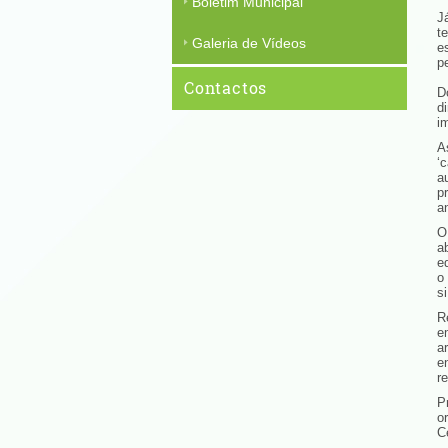
Boletim Municipal
J
t
Galeria de Vídeos
e
p
Contactos
D
d
i
A
‘
a
p
a
O
a
e
o
s
R
e
a
e
r
P
o
C