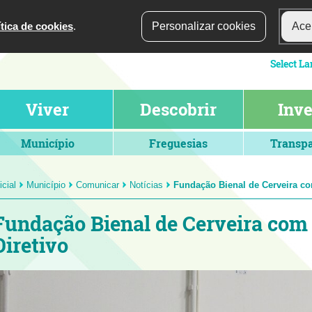
ítica de cookies
.
Personalizar cookies
Acei
Viver
Descobrir
Inve
Município
Freguesias
Transpa
icial
Município
Comunicar
Notícias
Fundação Bienal de Cerveira c
Fundação Bienal de Cerveira com
Diretivo