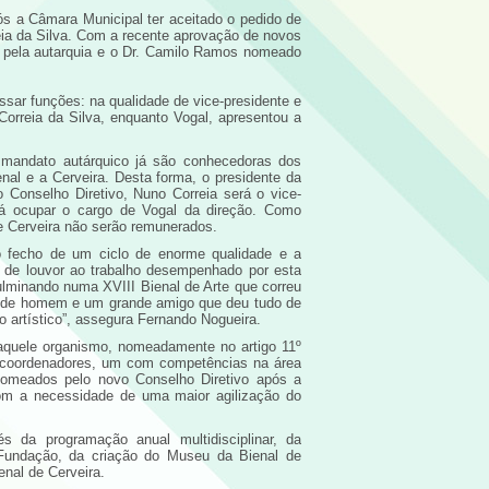
ós a Câmara Municipal ter aceitado o pedido de
reia da Silva. Com a recente aprovação de novos
do pela autarquia e o Dr. Camilo Ramos nomeado
sar funções: na qualidade de vice-presidente e
 Correia da Silva, enquanto Vogal, apresentou a
 mandato autárquico já são conhecedoras dos
enal e a Cerveira. Desta forma, o presidente da
o Conselho Diretivo, Nuno Correia será o vice-
á ocupar o cargo de Vogal da direção. Como
e Cerveira não serão remunerados.
 o fecho de um ciclo de enorme qualidade e a
 de louvor ao trabalho desempenhado por esta
ulminando numa XVIII Bienal de Arte que correu
ande homem e um grande amigo que deu tudo de
o artístico”, assegura Fernando Nogueira.
aquele organismo, nomeadamente no artigo 11º
is coordenadores, um com competências na área
o nomeados pelo novo Conselho Diretivo após a
com a necessidade de uma maior agilização do
s da programação anual multidisciplinar, da
 Fundação, da criação do Museu da Bienal de
nal de Cerveira.