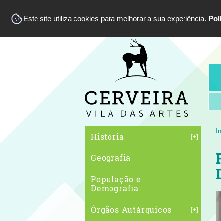
Este site utiliza cookies para melhorar a sua experiência.
Pol
In
História
Geografia
População e
Demografia
Órgãos Autárquicos