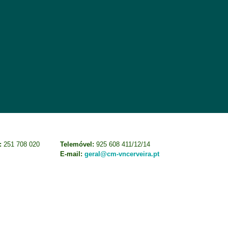
:
251 708 020
Telemóvel:
925 608 411/12/14
E-mail:
geral@cm-vncerveira.pt