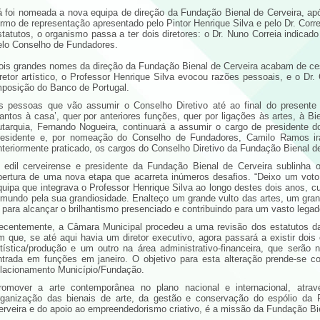
á foi nomeada a nova equipa de direção da Fundação Bienal de Cerveira, ap
ermo de representação apresentado pelo Pintor Henrique Silva e pelo Dr. Cor
statutos, o organismo passa a ter dois diretores: o Dr. Nuno Correia indica
elo Conselho de Fundadores.
ois grandes nomes da direção da Fundação Bienal de Cerveira acabam de ces
iretor artístico, o Professor Henrique Silva evocou razões pessoais, e o Dr.
mposição do Banco de Portugal.
s pessoas que vão assumir o Conselho Diretivo até ao final do presente
cantos à casa’, quer por anteriores funções, quer por ligações às artes, à Bi
utarquia, Fernando Nogueira, continuará a assumir o cargo de presidente d
residente e, por nomeação do Conselho de Fundadores, Camilo Ramos ir
nteriormente praticado, os cargos do Conselho Diretivo da Fundação Bienal d
 edil cerveirense e presidente da Fundação Bienal de Cerveira sublinha
bertura de uma nova etapa que acarreta inúmeros desafios. “Deixo um voto
quipa que integrava o Professor Henrique Silva ao longo destes dois anos, c
 mundo pela sua grandiosidade. Enalteço um grande vulto das artes, um gr
i para alcançar o brilhantismo presenciado e contribuindo para um vasto legad
ecentemente, a Câmara Municipal procedeu a uma revisão dos estatutos d
m que, se até aqui havia um diretor executivo, agora passará a existir do
rtística/produção e um outro na área administrativo-financeira, que serã
ntrada em funções em janeiro. O objetivo para esta alteração prende-se 
elacionamento Município/Fundação.
romover a arte contemporânea no plano nacional e internacional, atravé
rganização das bienais de arte, da gestão e conservação do espólio da
erveira e do apoio ao empreendedorismo criativo, é a missão da Fundação Bie