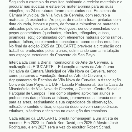
Seguindo o exemplo do escultor, habituado a reciclar materiais e a
procurar nas sucatas e estaleiros matéria-prima para as suas
criações, as 24 estruturas foram executadas nos Estaleiros da
Câmara Municipal de Vila Nova de Cerveira, com recurso a
materiais já existentes. As peças de madeira foram pintadas com
tinta dourada, bronze e preto, de forma a mimetizar os materiais
utilizados pelo escultor José Rodrigues, sendo preenchidas com
peças geométricas (quadrados, círculos, triângulos, cubos,
pirâmides, etc.) combinadas com elementos naturais como ramos,
pedras, folhas, ou elementos conectores, como cordas e/ou fios.
No final da edição 2025 da EDUCARTE prevê-se a circulação dos
trabalhos produzidos pelos alunos, culminando com a instalação
nos espaços exteriores do Convento de San Payo.
Intercalada com a Bienal Internacional de Arte de Cerveira, a
realização da EDUCARTE – Educação através da Arte é uma
iniciativa da Câmara Municipal de Vila Nova de Cerveira, tendo
como parceiros a Fundação Bienal de Arte de Cerveira, o
Agrupamento de Escolas de Vila Nova de Cerveira, a Associação
Convento San Payo, a ETAP - Escola Profissional, Santa Casa da
Misericórdia de Vila Nova de Cerveira, a Creche - Centro Social e
Paroquial de Campos. Tem como objetivo aproximar alunos e
professores das práticas artísticas, promovendo a literacia com e
para as artes, estimulando a sua capacidade de observação,
reflexão e sentido crítico, enquanto desenvolvem competências
criativas, plásticas e técnicas na execução dos trabalhos.
Cada edição da EDUCARTE presta homenagem a um artista de
renome. Em 2023 foi Zadok Ben-David, em 2025 é Mestre José
Rodrigues, e em 2027 será a vez do escultor Robert Schad.