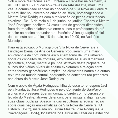
Sob o mote “Territórios sem Fronteira – Trabalhar na Margem”, a
XI EDUCARTE - Educação Através da Arte desafia, mais uma
vez, a comunidade escolar do concelho de Vila Nova de Cerveira
a mergulhar no universo da criação artística, homenageando o
Mestre José Rodrigues com a replicação de peças escultóricas
coletivas. De 16 de maio a 1 de junho, os jardins Chagny e Mestre
José Rodrigues acolhem 24 esculturas de grandes dimensões,
fruto do trabalho colaborativo entre alunos e professores do pré-
escolar ao ensino secundário e Unisénior. A inauguração oficial
decorre esta sexta-feira, 16 de maio, às 10h00, no Auditório
Municipal.
Para esta edição, o Município de Vila Nova de Cerveira e a
Fundação Bienal de Arte de Cerveira propuseram uma maior
envolvência da comunidade escolar em torno de uma reflexão
sobre os conceitos de fronteira, explorando as suas dimensões
geográfica, social, mental e política. Através desta proposta, os
alunos dos vários níveis de ensino exploraram a relação entre
estas formas geométricas simples, os elementos naturais e outras
texturas do mundo natural, abordando os conceitos tão presentes
nas obras do Mestre José Rodrigues.
Com o apoio de Ágata Rodrigues, filha do escultor e responsável
pela Fundação José Rodrigues e pelo Convento de SanPayo,
alunos e professores tiveram contacto direto com o percurso e
legado do Mestre, através de encontros e visitas a algumas das
suas obras públicas. A escolha das esculturas a replicar recaiu
sobre duas peças emblemáticas de Vila Nova de Cerveira: ‘O
Esforço’ (1982), instalada no Jardim Mestre José Rodrigues, e
‘Navegações’ (1996), localizada no Parque de Lazer do Castelinho.