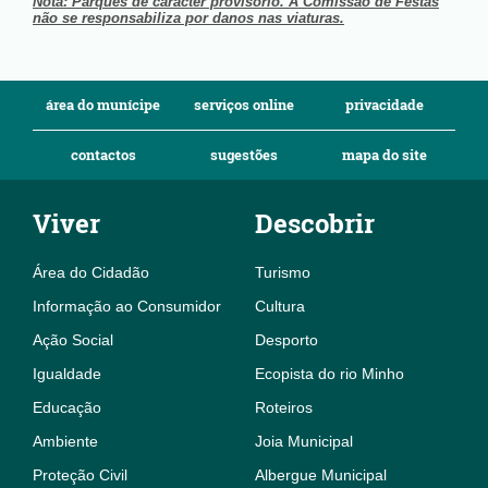
Nota: Parques de carácter provisório. A Comissão de Festas
não se responsabiliza por danos nas viaturas.
área do munícipe
serviços online
privacidade
contactos
sugestões
mapa do site
Viver
Descobrir
Área do Cidadão
Turismo
Informação ao Consumidor
Cultura
Ação Social
Desporto
Igualdade
Ecopista do rio Minho
Educação
Roteiros
Ambiente
Joia Municipal
Proteção Civil
Albergue Municipal