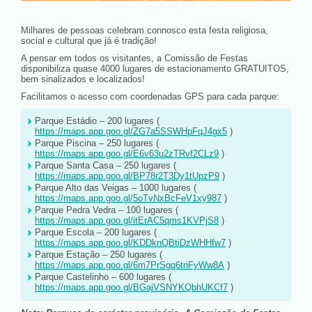
Milhares de pessoas celebram connosco esta festa religiosa,
social e cultural que já é tradição!
A pensar em todos os visitantes, a Comissão de Festas
disponibiliza quase 4000 lugares de estacionamento GRATUITOS,
bem sinalizados e localizados!
Facilitamos o acesso com coordenadas GPS para cada parque:
Parque Estádio – 200 lugares (
https://maps.app.goo.gl/ZG7a5SSWHpFqJ4gx5
)
Parque Piscina – 250 lugares (
https://maps.app.goo.gl/E6v63u2zTRvf2CLz9
)
Parque Santa Casa – 250 lugares (
https://maps.app.goo.gl/BP78r2T3Dy1tUpzP9
)
Parque Alto das Veigas – 1000 lugares (
https://maps.app.goo.gl/5oTvNxBcFeV1xy987
)
Parque Pedra Vedra – 100 lugares (
https://maps.app.goo.gl/itErAC5qms1KVPjS8
)
Parque Escola – 200 lugares (
https://maps.app.goo.gl/KDDknQBtiDzWHHfw7
)
Parque Estação – 250 lugares (
https://maps.app.goo.gl/6m7PrSgq6tnFyWw8A
)
Parque Castelinho – 600 lugares (
https://maps.app.goo.gl/BGajVSNYKQbhUKCf7
)