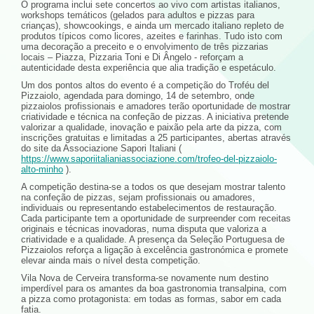
O programa inclui sete concertos ao vivo com artistas italianos,
workshops temáticos (gelados para adultos e pizzas para
crianças), showcookings, e ainda um mercado italiano repleto de
produtos típicos como licores, azeites e farinhas. Tudo isto com
uma decoração a preceito e o envolvimento de três pizzarias
locais – Piazza, Pizzaria Toni e Di Ângelo - reforçam a
autenticidade desta experiência que alia tradição e espetáculo.
Um dos pontos altos do evento é a competição do Troféu del
Pizzaiolo, agendada para domingo, 14 de setembro, onde
pizzaiolos profissionais e amadores terão oportunidade de mostrar
criatividade e técnica na confeção de pizzas. A iniciativa pretende
valorizar a qualidade, inovação e paixão pela arte da pizza, com
inscrições gratuitas e limitadas a 25 participantes, abertas através
do site da Associazione Sapori Italiani (
https://www.saporiitalianiassociazione.com/trofeo-del-pizzaiolo-
alto-minho
).
A competição destina-se a todos os que desejam mostrar talento
na confeção de pizzas, sejam profissionais ou amadores,
individuais ou representando estabelecimentos de restauração.
Cada participante tem a oportunidade de surpreender com receitas
originais e técnicas inovadoras, numa disputa que valoriza a
criatividade e a qualidade. A presença da Seleção Portuguesa de
Pizzaiolos reforça a ligação à excelência gastronómica e promete
elevar ainda mais o nível desta competição.
Vila Nova de Cerveira transforma-se novamente num destino
imperdível para os amantes da boa gastronomia transalpina, com
a pizza como protagonista: em todas as formas, sabor em cada
fatia.