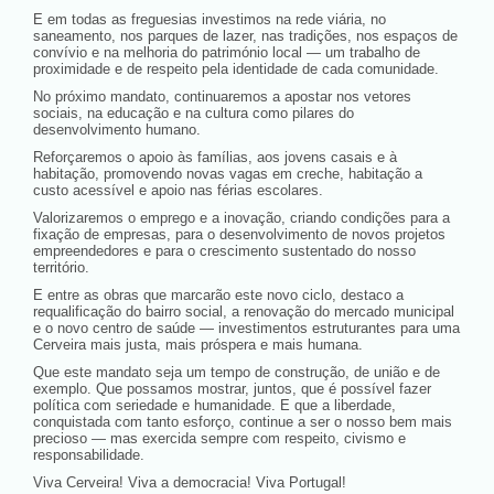
E em todas as freguesias investimos na rede viária, no
saneamento, nos parques de lazer, nas tradições, nos espaços de
convívio e na melhoria do património local — um trabalho de
proximidade e de respeito pela identidade de cada comunidade.
No próximo mandato, continuaremos a apostar nos vetores
sociais, na educação e na cultura como pilares do
desenvolvimento humano.
Reforçaremos o apoio às famílias, aos jovens casais e à
habitação, promovendo novas vagas em creche, habitação a
custo acessível e apoio nas férias escolares.
Valorizaremos o emprego e a inovação, criando condições para a
fixação de empresas, para o desenvolvimento de novos projetos
empreendedores e para o crescimento sustentado do nosso
território.
E entre as obras que marcarão este novo ciclo, destaco a
requalificação do bairro social, a renovação do mercado municipal
e o novo centro de saúde — investimentos estruturantes para uma
Cerveira mais justa, mais próspera e mais humana.
Que este mandato seja um tempo de construção, de união e de
exemplo. Que possamos mostrar, juntos, que é possível fazer
política com seriedade e humanidade. E que a liberdade,
conquistada com tanto esforço, continue a ser o nosso bem mais
precioso — mas exercida sempre com respeito, civismo e
responsabilidade.
Viva Cerveira! Viva a democracia! Viva Portugal!