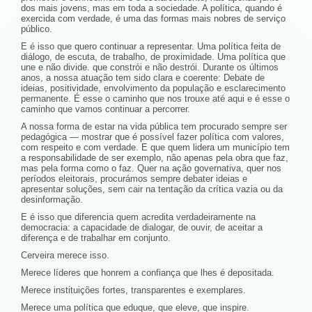
dos mais jovens, mas em toda a sociedade. A política, quando é
exercida com verdade, é uma das formas mais nobres de serviço
público.
E é isso que quero continuar a representar. Uma política feita de
diálogo, de escuta, de trabalho, de proximidade. Uma política que
une e não divide. que constrói e não destrói. Durante os últimos
anos, a nossa atuação tem sido clara e coerente: Debate de
ideias, positividade, envolvimento da população e esclarecimento
permanente. É esse o caminho que nos trouxe até aqui e é esse o
caminho que vamos continuar a percorrer.
A nossa forma de estar na vida pública tem procurado sempre ser
pedagógica — mostrar que é possível fazer política com valores,
com respeito e com verdade. E que quem lidera um município tem
a responsabilidade de ser exemplo, não apenas pela obra que faz,
mas pela forma como o faz. Quer na ação governativa, quer nos
períodos eleitorais, procurámos sempre debater ideias e
apresentar soluções, sem cair na tentação da crítica vazia ou da
desinformação.
E é isso que diferencia quem acredita verdadeiramente na
democracia: a capacidade de dialogar, de ouvir, de aceitar a
diferença e de trabalhar em conjunto.
Cerveira merece isso.
Merece líderes que honrem a confiança que lhes é depositada.
Merece instituições fortes, transparentes e exemplares.
Merece uma política que eduque, que eleve, que inspire.