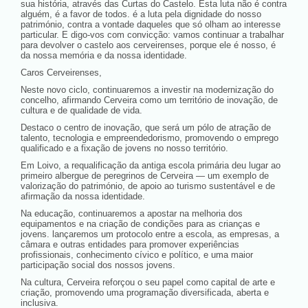
sua história, através das Curtas do Castelo. Esta luta não é contra
alguém, é a favor de todos. é a luta pela dignidade do nosso
património, contra a vontade daqueles que só olham ao interesse
particular. E digo-vos com convicção: vamos continuar a trabalhar
para devolver o castelo aos cerveirenses, porque ele é nosso, é
da nossa memória e da nossa identidade.
Caros Cerveirenses,
Neste novo ciclo, continuaremos a investir na modernização do
concelho, afirmando Cerveira como um território de inovação, de
cultura e de qualidade de vida.
Destaco o centro de inovação, que será um pólo de atração de
talento, tecnologia e empreendedorismo, promovendo o emprego
qualificado e a fixação de jovens no nosso território.
Em Loivo, a requalificação da antiga escola primária deu lugar ao
primeiro albergue de peregrinos de Cerveira — um exemplo de
valorização do património, de apoio ao turismo sustentável e de
afirmação da nossa identidade.
Na educação, continuaremos a apostar na melhoria dos
equipamentos e na criação de condições para as crianças e
jovens. lançaremos um protocolo entre a escola, as empresas, a
câmara e outras entidades para promover experiências
profissionais, conhecimento cívico e político, e uma maior
participação social dos nossos jovens.
Na cultura, Cerveira reforçou o seu papel como capital de arte e
criação, promovendo uma programação diversificada, aberta e
inclusiva.