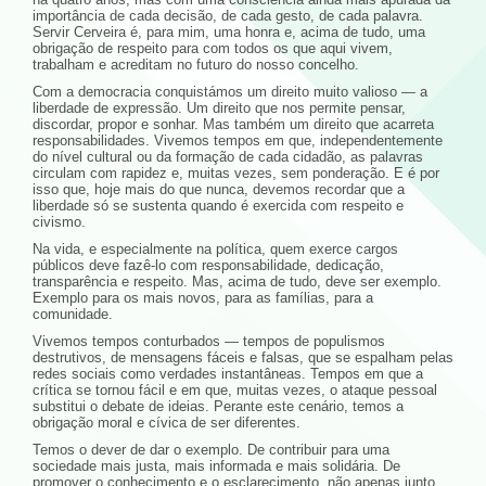
importância de cada decisão, de cada gesto, de cada palavra.
Servir Cerveira é, para mim, uma honra e, acima de tudo, uma
obrigação de respeito para com todos os que aqui vivem,
trabalham e acreditam no futuro do nosso concelho.
Com a democracia conquistámos um direito muito valioso — a
liberdade de expressão. Um direito que nos permite pensar,
discordar, propor e sonhar. Mas também um direito que acarreta
responsabilidades. Vivemos tempos em que, independentemente
do nível cultural ou da formação de cada cidadão, as palavras
circulam com rapidez e, muitas vezes, sem ponderação. E é por
isso que, hoje mais do que nunca, devemos recordar que a
liberdade só se sustenta quando é exercida com respeito e
civismo.
Na vida, e especialmente na política, quem exerce cargos
públicos deve fazê-lo com responsabilidade, dedicação,
transparência e respeito. Mas, acima de tudo, deve ser exemplo.
Exemplo para os mais novos, para as famílias, para a
comunidade.
Vivemos tempos conturbados — tempos de populismos
destrutivos, de mensagens fáceis e falsas, que se espalham pelas
redes sociais como verdades instantâneas. Tempos em que a
crítica se tornou fácil e em que, muitas vezes, o ataque pessoal
substitui o debate de ideias. Perante este cenário, temos a
obrigação moral e cívica de ser diferentes.
Temos o dever de dar o exemplo. De contribuir para uma
sociedade mais justa, mais informada e mais solidária. De
promover o conhecimento e o esclarecimento, não apenas junto