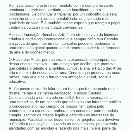
Por isso, assumo este novo mandato com o compromisso de
continuar a servir com verdade, com humildade e com
proximidade. De continuar a trabalhar por um concelho que seja
sinónimo de cultura, de sustentabilidade, de juventude e de
qualidade de vida. E é também nesse espírito que reforço o papel
central da cultura na identidade cerveirense.
A nossa Fundação Bienal de Arte é um símbolo vivo da liberdade
criativa e do diálogo internacional que sempre definiram Cerveira.
é a prova de que, mesmo num concelho pequeno, podemos ter
uma dimensão global quando acreditamos no poder transformador
da arte e do conhecimento.
O Palco das Artes, por sua vez, é a expressão contemporânea
dessa energia coletiva — um espaço que acolhe, que promove,
que celebra o talento e a partilha. Juntos, Bienal e Palco das Artes
são o reflexo da nossa visão: uma Cerveira que preserva as suas
raízes, mas que olha o futuro com ambição cultural, social e
educativa.
E não posso deixar de falar de um tema que tem ocupado muito
do meu tempo e da minha dedicação: o nosso Castelo.
Concessionado a um privado em 2019, foi uma herança difícil,
uma armadilha de um passado que não olhou ao interesse público.
o concessionário não cumpriu os prazos nem zelou pelo
património, e o executivo, embora sem concordar com o modelo,
cumpriu sempre os prazos legais e defendeu os interesses do
município. Paralelamente, desenvolvemos projetos para devolver
o Castelo à população — ouvindo os cerveirenses, promovendo
atividades com as escolas e fazendo dos mais jovens parte da