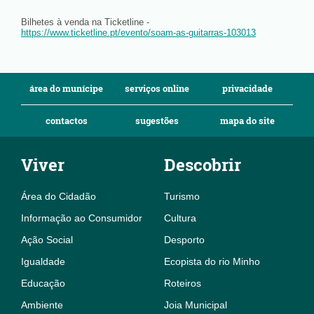
Bilhetes à venda na Ticketline -
https://www.ticketline.pt/evento/soam-as-guitarras-103013
área do munícipe
serviços online
privacidade
contactos
sugestões
mapa do site
Viver
Descobrir
Área do Cidadão
Turismo
Informação ao Consumidor
Cultura
Ação Social
Desporto
Igualdade
Ecopista do rio Minho
Educação
Roteiros
Ambiente
Joia Municipal