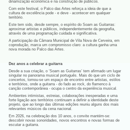
dinamização económica e na construção de públicos.
Com este festival, o Palco das Artes reforça a ideia de que a
cultura de excelência pode - e deve - acontecer em qualquer
território.
Este tem sido, desde sempre, o espírito do Soam as Guitarras:
aproximar artistas e públicos, independentemente da geografia,
através de uma programação cuidada e significativa.
A participação da Câmara Municipal de Vila Nova de Cerveira, em
coprodução, marca um compromisso claro: a cultura ganha uma
nova morada no Palco das Artes.
Dez anos a celebrar a guitarra
Desde a sua criação, o ‘Soam as Guitarras’ tem afirmado um lugar
singular no panorama musical português. Mais do que um ciclo de
concertos, tornou-se um espaço de encontro entre artistas, estilos
e territórios, onde a guitarra - do fado ao rock, do flamenco à
canção contemporânea - ocupa o centro da experiência musical.
Ambientes intimistas, estreias, colaborações inesperadas e uma
forte ligação aos territórios continuam a definir a identidade deste
projeto, que ao longo das últimas edições reuniu alguns dos mais
relevantes músicos da cena nacional.
Em 2026, na celebração dos 10 anos, o convite mantém-se:
descobrir novas sonoridades, novos encontros e novas formas de
escutar a guitarra.