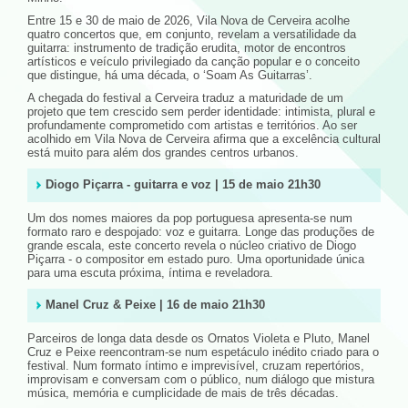
Entre 15 e 30 de maio de 2026, Vila Nova de Cerveira acolhe
quatro concertos que, em conjunto, revelam a versatilidade da
guitarra: instrumento de tradição erudita, motor de encontros
artísticos e veículo privilegiado da canção popular e o conceito
que distingue, há uma década, o ‘Soam As Guitarras’.
A chegada do festival a Cerveira traduz a maturidade de um
projeto que tem crescido sem perder identidade: intimista, plural e
profundamente comprometido com artistas e territórios. Ao ser
acolhido em Vila Nova de Cerveira afirma que a excelência cultural
está muito para além dos grandes centros urbanos.
Diogo Piçarra - guitarra e voz | 15 de maio 21h30
Um dos nomes maiores da pop portuguesa apresenta-se num
formato raro e despojado: voz e guitarra. Longe das produções de
grande escala, este concerto revela o núcleo criativo de Diogo
Piçarra - o compositor em estado puro. Uma oportunidade única
para uma escuta próxima, íntima e reveladora.
Manel Cruz & Peixe | 16 de maio 21h30
Parceiros de longa data desde os Ornatos Violeta e Pluto, Manel
Cruz e Peixe reencontram-se num espetáculo inédito criado para o
festival. Num formato íntimo e imprevisível, cruzam repertórios,
improvisam e conversam com o público, num diálogo que mistura
música, memória e cumplicidade de mais de três décadas.