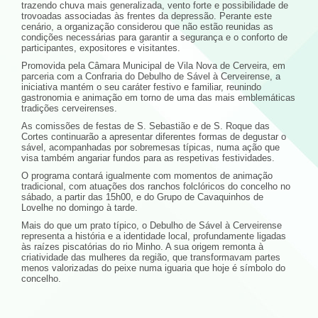
trazendo chuva mais generalizada, vento forte e possibilidade de
trovoadas associadas às frentes da depressão. Perante este
cenário, a organização considerou que não estão reunidas as
condições necessárias para garantir a segurança e o conforto de
participantes, expositores e visitantes.
Promovida pela Câmara Municipal de Vila Nova de Cerveira, em
parceria com a Confraria do Debulho de Sável à Cerveirense, a
iniciativa mantém o seu caráter festivo e familiar, reunindo
gastronomia e animação em torno de uma das mais emblemáticas
tradições cerveirenses.
As comissões de festas de S. Sebastião e de S. Roque das
Cortes continuarão a apresentar diferentes formas de degustar o
sável, acompanhadas por sobremesas típicas, numa ação que
visa também angariar fundos para as respetivas festividades.
O programa contará igualmente com momentos de animação
tradicional, com atuações dos ranchos folclóricos do concelho no
sábado, a partir das 15h00, e do Grupo de Cavaquinhos de
Lovelhe no domingo à tarde.
Mais do que um prato típico, o Debulho de Sável à Cerveirense
representa a história e a identidade local, profundamente ligadas
às raízes piscatórias do rio Minho. A sua origem remonta à
criatividade das mulheres da região, que transformavam partes
menos valorizadas do peixe numa iguaria que hoje é símbolo do
concelho.