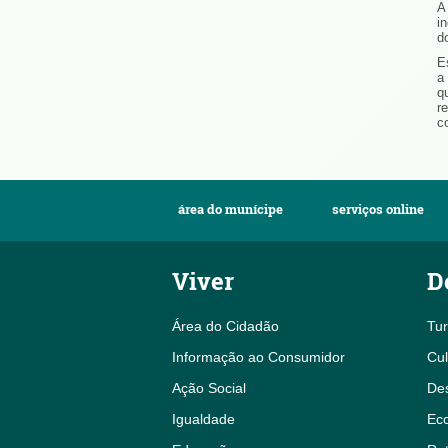
A
i
d
E
a
q
r
c
área do munícipe
serviços online
Viver
D
Área do Cidadão
Tu
Informação ao Consumidor
Cul
Ação Social
De
Igualdade
Eco