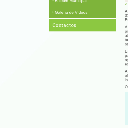
Boletim Municipal
20
A
Galeria de Vídeos
0
E
Contactos
A
p
a
t
o
E
p
a
e
A
e
i
O