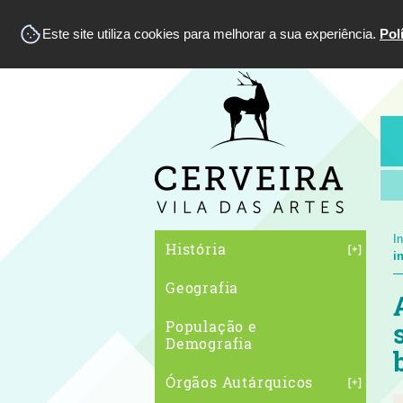
Este site utiliza cookies para melhorar a sua experiência.
Pol
In
História
i
Geografia
População e
Demografia
Órgãos Autárquicos