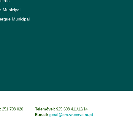
eiros
a Municipal
ergue Municipal
:
251 708 020
Telemóvel:
925 608 411/12/14
E-mail:
geral@cm-vncerveira.pt