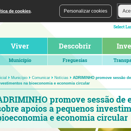
ítica de cookies
.
Personalizar cookies
Acei
Viver
Descobrir
Inve
Município
Freguesias
Transpa
icial
Município
Comunicar
Notícias
ADRIMINHO promove sessão de 
nvestimentos na bioeconomia e economia circular
ADRIMINHO promove sessão de e
sobre apoios a pequenos investi
bioeconomia e economia circular