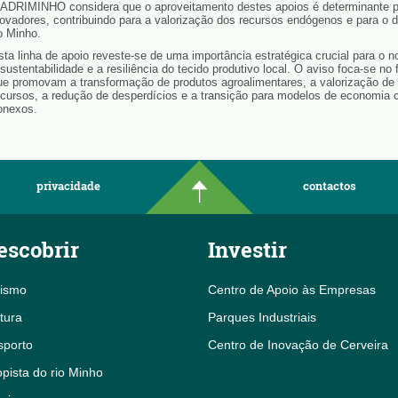
 ADRIMINHO considera que o aproveitamento destes apoios é determinante pa
novadores, contribuindo para a valorização dos recursos endógenos e para o d
o Minho.
sta linha de apoio reveste-se de uma importância estratégica crucial para o no
 sustentabilidade e a resiliência do tecido produtivo local. O aviso foca-se n
ue promovam a transformação de produtos agroalimentares, a valorização de s
ecursos, a redução de desperdícios e a transição para modelos de economia ci
onexos.
privacidade
contactos
escobrir
Investir
rismo
Centro de Apoio às Empresas
tura
Parques Industriais
sporto
Centro de Inovação de Cerveira
pista do rio Minho