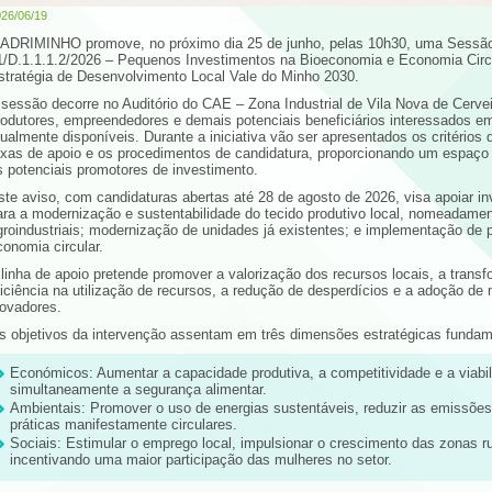
26/06/19
 ADRIMINHO promove, no próximo dia 25 de junho, pelas 10h30, uma Sessão 
1/D.1.1.1.2/2026 – Pequenos Investimentos na Bioeconomia e Economia Circu
stratégia de Desenvolvimento Local Vale do Minho 2030.
 sessão decorre no Auditório do CAE – Zona Industrial de Vila Nova de Cervei
rodutores, empreendedores e demais potenciais beneficiários interessados e
tualmente disponíveis. Durante a iniciativa vão ser apresentados os critérios 
axas de apoio e os procedimentos de candidatura, proporcionando um espaço 
s potenciais promotores de investimento.
ste aviso, com candidaturas abertas até 28 de agosto de 2026, visa apoiar 
ara a modernização e sustentabilidade do tecido produtivo local, nomeadame
groindustriais; modernização de unidades já existentes; e implementação de p
conomia circular.
 linha de apoio pretende promover a valorização dos recursos locais, a trans
ficiência na utilização de recursos, a redução de desperdícios e a adoção d
novadores.
s objetivos da intervenção assentam em três dimensões estratégicas fundam
Económicos: Aumentar a capacidade produtiva, a competitividade e a viabi
simultaneamente a segurança alimentar.
Ambientais: Promover o uso de energias sustentáveis, reduzir as emissões
práticas manifestamente circulares.
Sociais: Estimular o emprego local, impulsionar o crescimento das zonas r
incentivando uma maior participação das mulheres no setor.