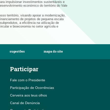
ra impulsionar investimentos sustentáveis e
esenvolvimento económico do território do Vale
sso território, visando apoiar a modernização,
o financiamento de projetos de pequena escala
ubprodutos, a eficiência na utilização de
rcular e bioeconomia no setor agrícola e
sugestões
mapa do site
Participar
Fale com o Presidente
Participação de Ocorrências
Cerveira aos teus olhos
Canal de Denúncia