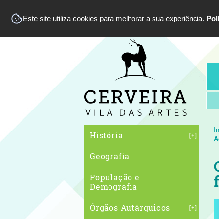
Este site utiliza cookies para melhorar a sua experiência.
Pol
In
História
A
Geografia
População e
Demografia
Órgãos Autárquicos