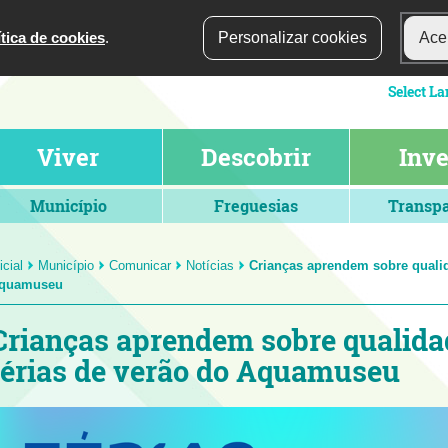
ítica de cookies
.
Personalizar cookies
Acei
Viver
Descobrir
Inve
Município
Freguesias
Transpa
icial
Município
Comunicar
Notícias
Crianças aprendem sobre qualid
quamuseu
Crianças aprendem sobre qualida
férias de verão do Aquamuseu