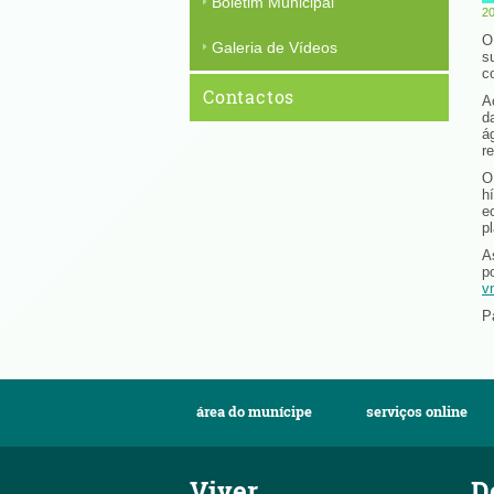
Boletim Municipal
20
O
Galeria de Vídeos
s
c
Contactos
A
d
á
r
O
h
e
p
A
p
v
P
área do munícipe
serviços online
Viver
D