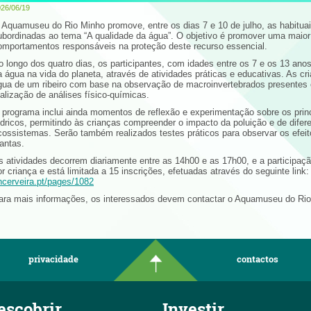
26/06/19
 Aquamuseu do Rio Minho promove, entre os dias 7 e 10 de julho, as habituais
ubordinadas ao tema “A qualidade da água”. O objetivo é promover uma maior 
omportamentos responsáveis na proteção deste recurso essencial.
o longo dos quatro dias, os participantes, com idades entre os 7 e os 13 ano
a água na vida do planeta, através de atividades práticas e educativas. As cr
gua de um ribeiro com base na observação de macroinvertebrados presentes
ealização de análises físico-químicas.
 programa inclui ainda momentos de reflexão e experimentação sobre os prin
ídricos, permitindo às crianças compreender o impacto da poluição e de difer
cossistemas. Serão também realizados testes práticos para observar os efeit
lantas.
s atividades decorrem diariamente entre as 14h00 e as 17h00, e a participaç
or criança e está limitada a 15 inscrições, efetuadas através do seguinte link
ncerveira.pt/pages/1082
ara mais informações, os interessados devem contactar o Aquamuseu do Rio
privacidade
contactos
escobrir
Investir