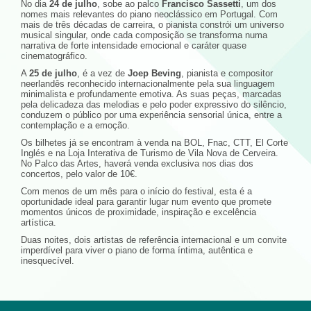
No dia
24 de julho
, sobe ao palco
Francisco Sassetti
, um dos
nomes mais relevantes do piano neoclássico em Portugal. Com
mais de três décadas de carreira, o pianista constrói um universo
musical singular, onde cada composição se transforma numa
narrativa de forte intensidade emocional e caráter quase
cinematográfico.
A
25 de julho
, é a vez de
Joep Beving
, pianista e compositor
neerlandês reconhecido internacionalmente pela sua linguagem
minimalista e profundamente emotiva. As suas peças, marcadas
pela delicadeza das melodias e pelo poder expressivo do silêncio,
conduzem o público por uma experiência sensorial única, entre a
contemplação e a emoção.
Os bilhetes já se encontram à venda na BOL, Fnac, CTT, El Corte
Inglés e na Loja Interativa de Turismo de Vila Nova de Cerveira.
No Palco das Artes, haverá venda exclusiva nos dias dos
concertos, pelo valor de 10€.
Com menos de um mês para o início do festival, esta é a
oportunidade ideal para garantir lugar num evento que promete
momentos únicos de proximidade, inspiração e excelência
artística.
Duas noites, dois artistas de referência internacional e um convite
imperdível para viver o piano de forma íntima, autêntica e
inesquecível.