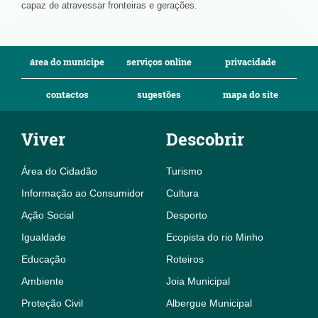
capaz de atravessar fronteiras e gerações.
área do munícipe
serviços online
privacidade
contactos
sugestões
mapa do site
Viver
Descobrir
Área do Cidadão
Turismo
Informação ao Consumidor
Cultura
Ação Social
Desporto
Igualdade
Ecopista do rio Minho
Educação
Roteiros
Ambiente
Joia Municipal
Proteção Civil
Albergue Municipal