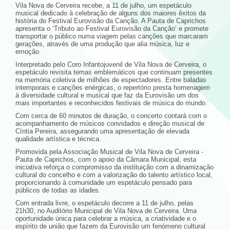
Vila Nova de Cerveira recebe, a 11 de julho, um espetáculo
musical dedicado à celebração de alguns dos maiores êxitos da
história do Festival Eurovisão da Canção. A Pauta de Caprichos
apresenta o ‘Tributo ao Festival Eurovisão da Canção’ e promete
transportar o público numa viagem pelas canções que marcaram
gerações, através de uma produção que alia música, luz e
emoção.
Interpretado pelo Coro Infantojuvenil de Vila Nova de Cerveira, o
espetáculo revisita temas emblemáticos que continuam presentes
na memória coletiva de milhões de espectadores. Entre baladas
intemporais e canções enérgicas, o repertório presta homenagem
à diversidade cultural e musical que faz da Eurovisão um dos
mais importantes e reconhecidos festivais de música do mundo.
Com cerca de 60 minutos de duração, o concerto contará com o
acompanhamento de músicos convidados e direção musical de
Cíntia Pereira, assegurando uma apresentação de elevada
qualidade artística e técnica.
Promovida pela Associação Musical de Vila Nova de Cerveira -
Pauta de Caprichos, com o apoio da Câmara Municipal, esta
iniciativa reforça o compromisso da instituição com a dinamização
cultural do concelho e com a valorização do talento artístico local,
proporcionando à comunidade um espetáculo pensado para
públicos de todas as idades.
Com entrada livre, o espetáculo decorre a 11 de julho, pelas
21h30, no Auditório Municipal de Vila Nova de Cerveira. Uma
oportunidade única para celebrar a música, a criatividade e o
espírito de união que fazem da Eurovisão um fenómeno cultural