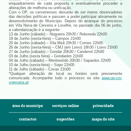
enquadramento de cada proposta e eventualmente proceder a
alterações de melhoria ou unificação.
Com o OP, os cerveirenses deixarão de ser meros observadores
das decisões políticas e passam a poder participar ativamente no
desenvolvimento do Município. Depois do arranque do processo
em Vila Nova de Cerveira e Lovelhe, no passado dia 06 de junho,
a calendarização é a seguinte:
13 de Junho (sábado) – Nogueira 20h30 / Reboreda 22h00
19 de Junho (sexta-feira) – Campos 21h00
20 de Junho (sábado) – Vila Meã 20h30 / Cornes 22h00
26 de Junho (sexta-feira) – CMJ (em Loivo) 18h30 / Loivo 21h00
27 de Junho (sábado) – Gondar 20h30 / Candemil 22h00
03 de Julho (sexta feira) – Gondarém 21h00
04 de Julho (sábado) – Mentrestido 20h30 / Sapardos 22h00
10 de Julho (sexta-feira) – Sopo 21h00
11 de Julho (sábado) – Covas 21h00
*Qualquer alteração de local ou horário será previamente
comunicada. Acompanhe todo o processo no site
www.op-cm-
vnerceira.pt
área do munícipe
serviços online
privacidade
contactos
sugestões
mapa do site