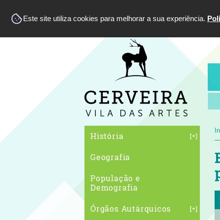
Este site utiliza cookies para melhorar a sua experiência.
Pol
In
História
Geografia
População e
Demografia
Órgãos Autárquicos