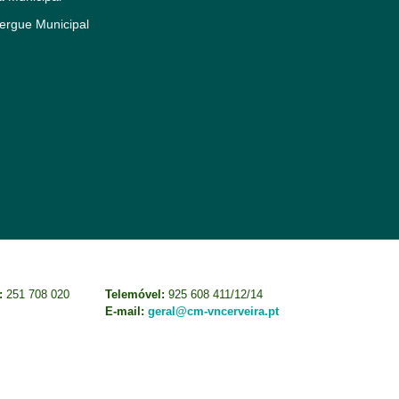
ergue Municipal
:
251 708 020
Telemóvel:
925 608 411/12/14
E-mail:
geral@cm-vncerveira.pt