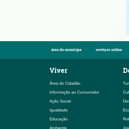
área do munícipe
serviços online
Viver
D
Área do Cidadão
Tu
Informação ao Consumidor
Cul
Ação Social
De
Igualdade
Eco
Educação
Rot
Ambiente
Joi