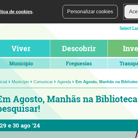
ítica de cookies
.
Personalizar cookies
Acei
Viver
Descobrir
Inve
Município
Freguesias
Transpa
icial
Município
Comunicar
Agenda
Em Agosto, Manhãs na Biblioteca.
Em Agosto, Manhãs na Biblioteca...
pesquisar!
29
e
30 ago '24