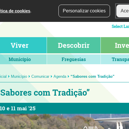
ítica de cookies
.
Personalizar cookies
Acei
Viver
Descobrir
Inve
Município
Freguesias
Transpa
icial
Município
Comunicar
Agenda
“Sabores com Tradição”
“Sabores com Tradição”
10
e
11 mai '25