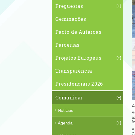
Freguesias
Geminações
Pacto de Autarcas
Parcerias
Projetos Europeus
Transparência
Presidenciais 2026
Comunicar
2
Notícias
A
a
f
Agenda
A
C