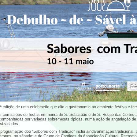
.ª edição de uma celebração que alia a gastronomia ao ambiente festivo e fami
s comissões de festas em honra de S. Sebastião e de S. Roque das Cortes a
companhadas por variadas sobremesas típicas, numa ação de angariação de v
estividades.
 programação doo “Sabores com Tradição” inclui ainda animação tradicional,
ampos, no sábado; e do Grupo de Cantigas da Associação Cultural, Recreati