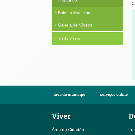
Histórico
C
Boletim Municipal
Galeria de Vídeos
Contactos
área do munícipe
serviços online
Viver
D
Área do Cidadão
Tu