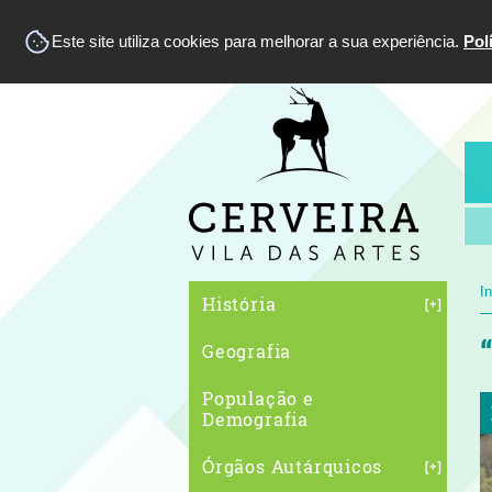
Este site utiliza cookies para melhorar a sua experiência.
Pol
In
História
Geografia
População e
Demografia
Órgãos Autárquicos