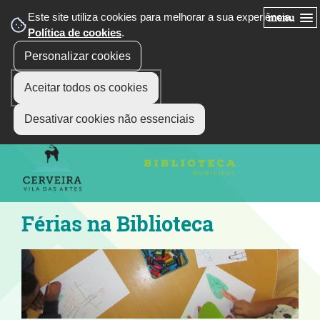
Este site utiliza cookies para melhorar a sua experiência.
menu
Política de cookies
.
Personalizar cookies
Aceitar todos os cookies
siga-nos
Select Language
▼
Desativar cookies não essenciais
Férias na Biblioteca