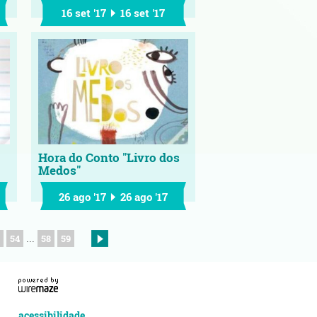
16 set '17
16 set '17
Hora do Conto "Livro dos
Medos"
26 ago '17
26 ago '17
54
58
59
...
acessibilidade