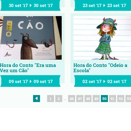
30 set '17
30 set '17
23 set '17
23 set '17
Hora do Conto "Era uma
Hora do Conto "Odeio a
Vez um Cão"
Escola"
09 set '17
09 set '17
02 set '17
02 set '17
1
2
46
47
48
49
50
51
52
53
...