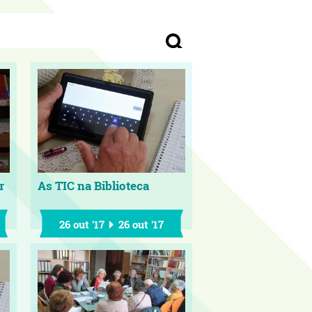
r
As TIC na Biblioteca
26 out '17
26 out '17