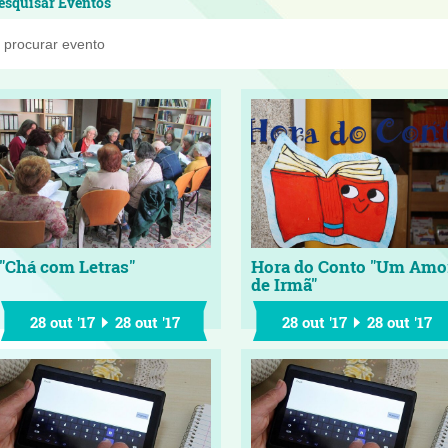
esquisar Eventos
"Chá com Letras"
Hora do Conto "Um Amo
de Irmã"
28 out '17
28 out '17
28 out '17
28 out '17