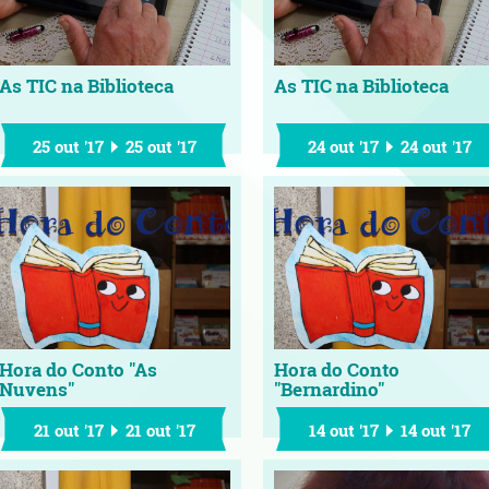
As TIC na Biblioteca
As TIC na Biblioteca
25 out '17
25 out '17
24 out '17
24 out '17
Hora do Conto "As
Hora do Conto
Nuvens"
"Bernardino"
21 out '17
21 out '17
14 out '17
14 out '17