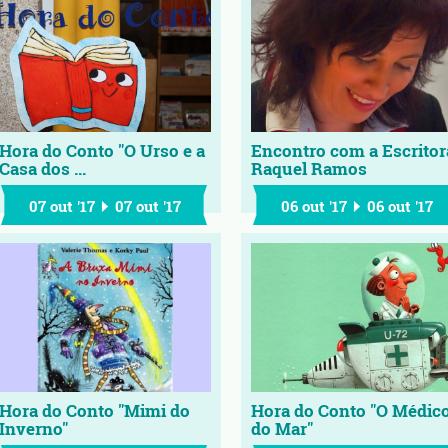
Hora do Conto "O Urso e a
Encontro com a Escritor
Casa dos ...
Raquel Ramos
07 out '17
07 out '17
06 out '17
06 out '17
Hora do Conto "Mimi do
Hora do Conto "O Médic
Inverno"
do Mar"