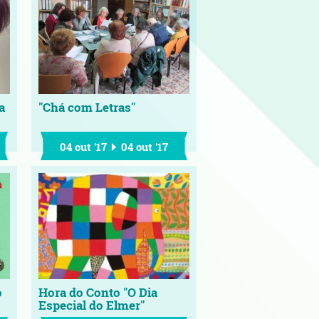
a
"Chá com Letras"
04 out '17
04 out '17
o
Hora do Conto "O Dia
Especial do Elmer"