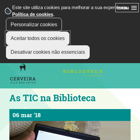
Este site utiliza cookies para melhorar a sua experiência.
menu
Política de cookies
.
Personalizar cookies
Aceitar todos os cookies
siga-nos
Select Language
▼
Desativar cookies não essenciais
As TIC na Biblioteca
06 mar '18