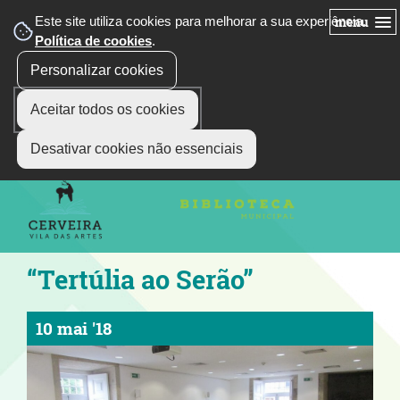
Este site utiliza cookies para melhorar a sua experiência.
menu
Política de cookies
.
Personalizar cookies
Aceitar todos os cookies
siga-nos
Select Language
▼
Desativar cookies não essenciais
“Tertúlia ao Serão”
10 mai '18