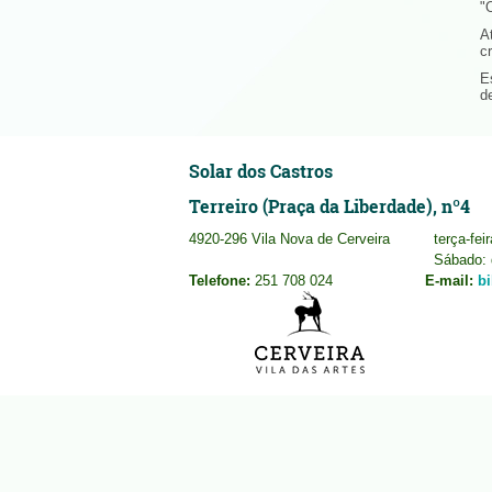
"
A
c
E
d
Solar dos Castros
Terreiro (Praça da Liberdade), nº4
4920-296 Vila Nova de Cerveira
terça-fei
Sábado: 
Telefone:
251 708 024
E-mail:
b