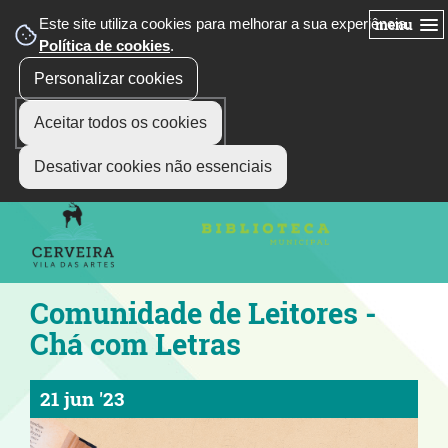
Este site utiliza cookies para melhorar a sua experiência.
menu
Política de cookies
.
Personalizar cookies
Aceitar todos os cookies
siga-nos
Select Language
▼
Desativar cookies não essenciais
Comunidade de Leitores -
Chá com Letras
21 jun '23