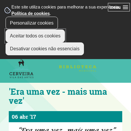
Este site utiliza cookies para melhorar a sua experiência.
menu
Política de cookies
.
Personalizar cookies
Aceitar todos os cookies
siga-nos
Select Language
▼
Desativar cookies não essenciais
'Era uma vez - mais uma
vez'
06 abr '17