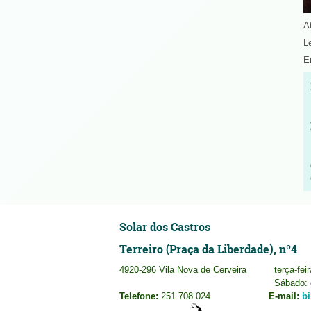
A
L
En
Solar dos Castros
Terreiro (Praça da Liberdade), nº4
4920-296 Vila Nova de Cerveira
terça-fei
Sábado: 
Telefone:
251 708 024
E-mail:
b