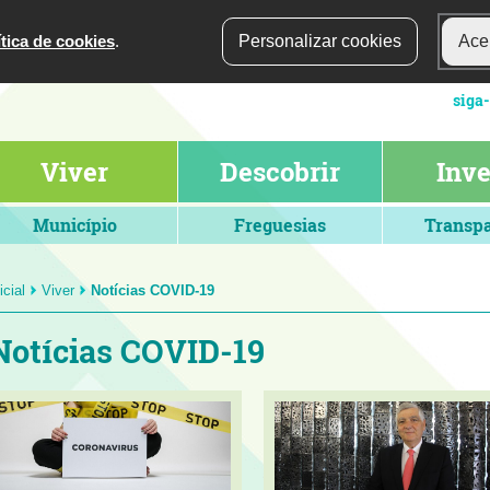
ítica de cookies
.
Personalizar cookies
Acei
siga
Viver
Descobrir
Inve
Município
Freguesias
Transpa
icial
Viver
Notícias COVID-19
Notícias COVID-19