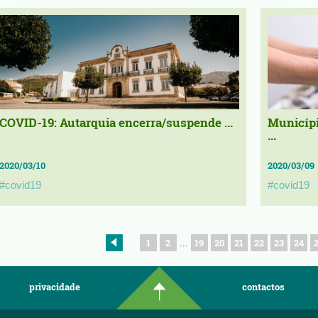
COVID-19: Autarquia encerra/suspende ...
Municípi
...
2020/03/10
2020/03/09
#covid19
#covid19
1
2
19
20
21
22
23
24
...
privacidade
contactos