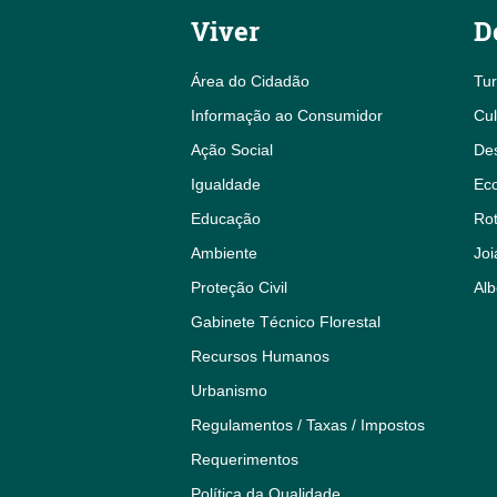
Viver
D
Área do Cidadão
Tu
Informação ao Consumidor
Cul
Ação Social
De
Igualdade
Eco
Educação
Rot
Ambiente
Joi
Proteção Civil
Alb
Gabinete Técnico Florestal
Recursos Humanos
Urbanismo
Regulamentos / Taxas / Impostos
Requerimentos
Política da Qualidade