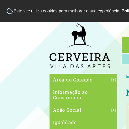
Este site utiliza cookies para melhorar a sua experiência.
Pol
In
Área do Cidadão
Informação ao
Consumidor
Ação Social
Igualdade