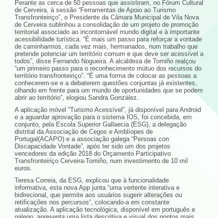
Perante as cerca de 50 pessoas que assistiram, no Fórum Cultural
de Cerveira, à sessão “Ferramentas de Apoio ao Turismo
Transfronteiriço”, o Presidente da Câmara Municipal de Vila Nova
de Cerveira sublinhou a consolidação de um projeto de promoção
territorial associado ao incontornável mundo digital e à importante
acessibilidade turística. “É mais um passo para reforçar a vontade
de caminharmos, cada vez mais, hermanados, num trabalho que
pretende potenciar um território comum e que deve ser acessível a
todos”, disse Fernando Nogueira. A alcaldesa de Tomiño realçou
“um primeiro passo para o reconhecimento mútuo dos recursos do
território transfronteiriço”. “É uma forma de colocar as pessoas a
conhecerem-se e a debaterem questões conjuntas já existentes,
olhando em frente para um mundo de oportunidades que se podem
abrir ao território”, elogiou Sandra González.
A aplicação móvel “Turismo Acessível”, já disponível para Android
e a aguardar aprovação para o sistema IOS, foi concebida, em
conjunto, pela Escola Superior Gallaecia (ESG), a delegação
distrital da Associação de Cegos e Amblíopes de
Portugal(ACAPO) e a associação galega “Persoas con
Discapacidade Vontade”, após ter sido um dos projetos
vencedores da edição 2018 do Orçamento Participativo
Transfronteiriço Cerveira-Tomiño, num investimento de 10 mil
euros.
Teresa Correia, da ESG, explicou que à funcionalidade
informativa, esta nova App junta “uma vertente interativa e
bidirecional, que permite aos usuários sugerir alterações ou
retificações nos percursos”, colocando-a em constante
atualização. A aplicação tecnológica, disponível em português e
galego, apresenta uma lista descritiva e visual dos pontos mais