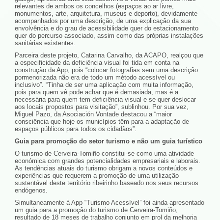
relevantes de ambos os concelhos (espaços ao ar livre,
monumentos, arte, arquitetura, museus e deporto), devidamente
acompanhados por uma descrição, de uma explicação da sua
envolvência e do grau de acessibilidade quer do estacionamento
quer do percurso associado, assim como das próprias instalações
sanitárias existentes.
Parceira deste projeto, Catarina Carvalho, da ACAPO, realçou que
a especificidade da deficiência visual foi tida em conta na
construção da App, pois “colocar fotografias sem uma descrição
pormenorizada não era de todo um método acessível ou
inclusivo”. “Tinha de ser uma aplicação com muita informação,
pois para quem vê pode achar que é demasiada, mas é a
necessária para quem tem deficiência visual e se quer deslocar
aos locais propostos para visitação”, sublinhou. Por sua vez,
Miguel Pazo, da Asociación Vontade destacou a “maior
consciência que hoje os municípios têm para a adaptação de
espaços públicos para todos os cidadãos”.
Guia para promoção do setor turismo e não um guia turístico
O turismo de Cerveira-Tomiño constitui-se como uma atividade
económica com grandes potencialidades empresariais e laborais.
As tendências atuais do turismo obrigam a novos conteúdos e
experiências que requerem a promoção de uma utilização
sustentável deste território ribeirinho baseado nos seus recursos
endógenos.
Simultaneamente à App “Turismo Acessível” foi ainda apresentado
um guia para a promoção do turismo de Cerveira-Tomiño,
resultado de 18 meses de trabalho conjunto em prol da melhoria