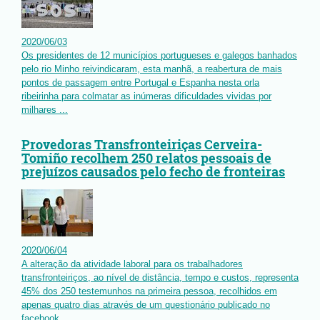
2020
/
06
/
03
Os presidentes de 12 municípios portugueses e galegos banhados
pelo rio Minho reivindicaram, esta manhã, a reabertura de mais
pontos de passagem entre Portugal e Espanha nesta orla
ribeirinha para colmatar as inúmeras dificuldades vividas por
milhares ...
Provedoras Transfronteiriças Cerveira-
Tomiño recolhem 250 relatos pessoais de
prejuízos causados pelo fecho de fronteiras
2020
/
06
/
04
A alteração da atividade laboral para os trabalhadores
transfronteiriços, ao nível de distância, tempo e custos, representa
45% dos 250 testemunhos na primeira pessoa, recolhidos em
apenas quatro dias através de um questionário publicado no
facebook ...