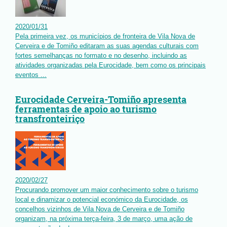
2020
/
01
/
31
Pela primeira vez, os municípios de fronteira de Vila Nova de
Cerveira e de Tomiño editaram as suas agendas culturais com
fortes semelhanças no formato e no desenho, incluindo as
atividades organizadas pela Eurocidade, bem como os principais
eventos ...
Eurocidade Cerveira-Tomiño apresenta
ferramentas de apoio ao turismo
transfronteiriço
2020
/
02
/
27
Procurando promover um maior conhecimento sobre o turismo
local e dinamizar o potencial económico da Eurocidade, os
concelhos vizinhos de Vila Nova de Cerveira e de Tomiño
organizam, na próxima terça-feira, 3 de março, uma ação de