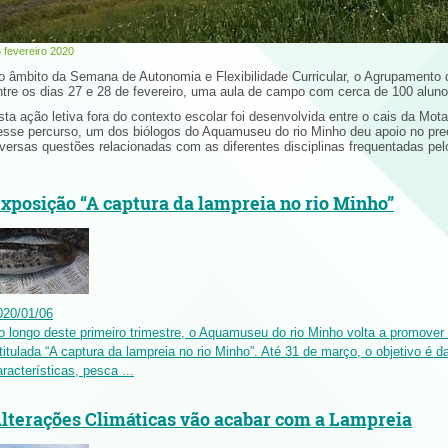
 fevereiro 2020
o âmbito da Semana de Autonomia e Flexibilidade Curricular, o Agrupamento d
ntre os dias 27 e 28 de fevereiro, uma aula de campo com cerca de 100 aluno
sta ação letiva fora do contexto escolar foi desenvolvida entre o cais da Mot
esse percurso, um dos biólogos do Aquamuseu do rio Minho deu apoio no pr
iversas questões relacionadas com as diferentes disciplinas frequentadas pel
xposição “A captura da lampreia no rio Minho”
020
/
01
/
06
o longo deste primeiro trimestre, o Aquamuseu do rio Minho volta a promover
ntitulada “A captura da lampreia no rio Minho”. Até 31 de março, o objetivo é d
aracterísticas, pesca ...
lterações Climáticas vão acabar com a Lampreia