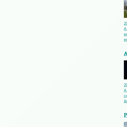
2
A
e
es
A
2
A
c
â
P