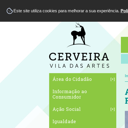
Este site utiliza cookies para melhorar a sua experiência.
Pol
In
Área do Cidadão
Informação ao
Consumidor
Ação Social
Igualdade