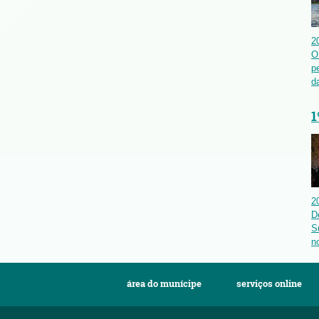
2
O
p
da
1
2
D
S
no
área do munícipe
serviços online