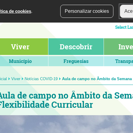
ítica de cookies
.
Personalizar cookies
Acei
Viver
Descobrir
Inve
Município
Freguesias
Transpa
icial
Viver
Notícias COVID-19
Aula de campo no Âmbito da Semana d
Aula de campo no Âmbito da Sem
Flexibilidade Curricular