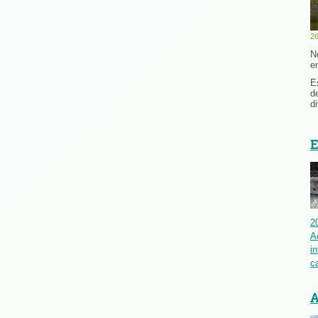
26
N
e
E
d
d
E
2
A
i
c
A