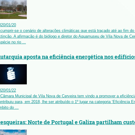
020
/
01
/
20
 cumprir-se o cenário de alterações climáticas que está traçado até ao fim d
xtinção. A afirmação é do biólogo e diretor do Aquamuseu de Vila Nova de C
pécie no rio ...
utarquia aposta na eficiência energética nos edifício
020
/
01
/
22
 Câmara Municipal de Vila Nova de Cerveira tem vindo a promover a eficiênci
ontribuiu para, em 2018, lhe ser atribuído o 1º lugar na categoria ‘Eficiência 
mbito do ...
esqueiras: Norte de Portugal e Galiza partilham cust