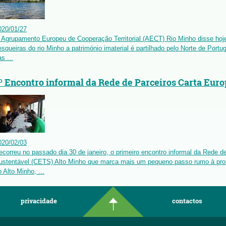
020
/
01
/
27
 Agrupamento Europeu de Cooperação Territorial (AECT) Rio Minho disse hoj
esqueiras do rio Minho a património imaterial é partilhado pelo Norte de Port
s ...
º Encontro informal da Rede de Parceiros Carta Eur
020
/
02
/
03
ecorreu no passado dia 30 de janeiro, o primeiro encontro informal da Rede d
ustentável (CETS) Alto Minho que marca mais um pequeno passo rumo à pr
 Alto Minho, ...
privacidade
contactos