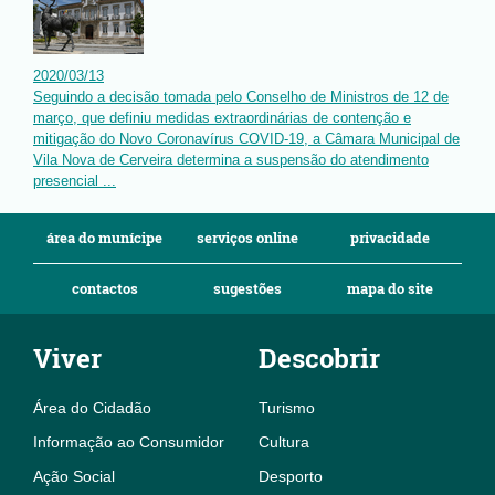
2020
/
03
/
13
Seguindo a decisão tomada pelo Conselho de Ministros de 12 de
março, que definiu medidas extraordinárias de contenção e
mitigação do Novo Coronavírus COVID-19, a Câmara Municipal de
Vila Nova de Cerveira determina a suspensão do atendimento
presencial ...
área do munícipe
serviços online
privacidade
contactos
sugestões
mapa do site
Viver
Descobrir
Área do Cidadão
Turismo
Informação ao Consumidor
Cultura
Ação Social
Desporto