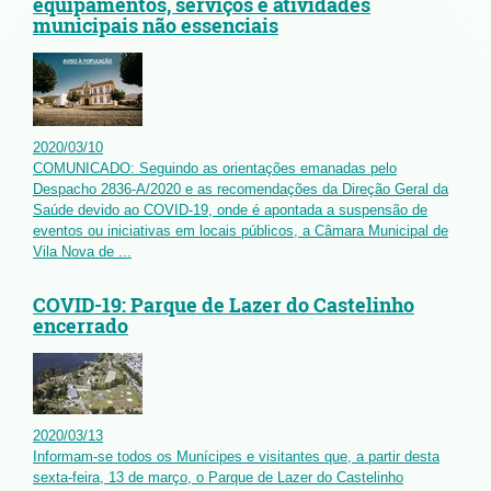
equipamentos, serviços e atividades
municipais não essenciais
2020
/
03
/
10
COMUNICADO: Seguindo as orientações emanadas pelo
Despacho 2836-A/2020 e as recomendações da Direção Geral da
Saúde devido ao COVID-19, onde é apontada a suspensão de
eventos ou iniciativas em locais públicos, a Câmara Municipal de
Vila Nova de ...
COVID-19: Parque de Lazer do Castelinho
encerrado
2020
/
03
/
13
Informam-se todos os Munícipes e visitantes que, a partir desta
sexta-feira, 13 de março, o Parque de Lazer do Castelinho