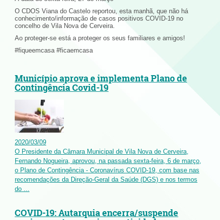
O CDOS Viana do Castelo reportou, esta manhã, que não há
conhecimento/informação de casos positivos COVID-19 no
concelho de Vila Nova de Cerveira.
Ao proteger-se está a proteger os seus familiares e amigos!
#fiqueemcasa #ficaemcasa
Município aprova e implementa Plano de
Contingência Covid-19
2020
/
03
/
09
O Presidente da Câmara Municipal de Vila Nova de Cerveira,
Fernando Nogueira, aprovou, na passada sexta-feira, 6 de março,
o Plano de Contingência - Coronavírus COVID-19, com base nas
recomendações da Direção-Geral da Saúde (DGS) e nos termos
do ...
COVID-19: Autarquia encerra/suspende