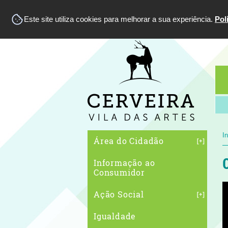
Este site utiliza cookies para melhorar a sua experiência.
Pol
In
Área do Cidadão
Informação ao
Consumidor
Ação Social
Igualdade