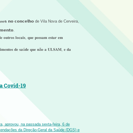
𝐚𝐬𝐨𝘀 𝗻𝗼 𝗰𝗼𝗻𝗰𝗲𝗹𝗵𝗼 de Vila Nova de Cerveira,
𝗺𝗲𝗻𝘁𝗼.
𝐞 𝐨𝐮𝐭𝐫𝐨𝐬 𝐥𝐨𝐜𝐚𝐢𝐬, 𝐪𝐮𝐞 𝐩𝐨𝐬𝐬𝐚𝐦 𝐞𝐬𝐭𝐚𝐫 𝐞𝐦
𝐥𝐞𝐜𝐢𝐦𝐞𝐧𝐭𝐨𝐬 𝐝𝐞 𝐬𝐚ú𝐝𝐞 𝐪𝐮𝐞 𝐧ã𝐨 𝐚 𝐔𝐋𝐒𝐀𝐌, 𝐞 𝐝𝐚
a Covid-19
, aprovou, na passada sexta-feira, 6 de
mendações da Direção-Geral da Saúde (DGS) e