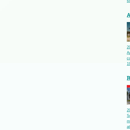
so
A
2
A
c
19
R
2
S
m
a