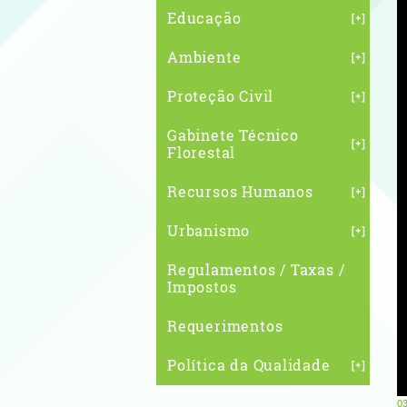
Educação
Ambiente
Proteção Civil
Gabinete Técnico
Florestal
Recursos Humanos
Urbanismo
Regulamentos / Taxas /
Impostos
Requerimentos
Política da Qualidade
03