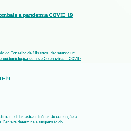
 combate à pandemia COVID-19
do do Conselho de Ministros, decretando um
ção epidemiológica do novo Coronavírus – COVID
D-19
finiu medidas extraordinárias de contenção e
e Cerveira determina a suspensão do