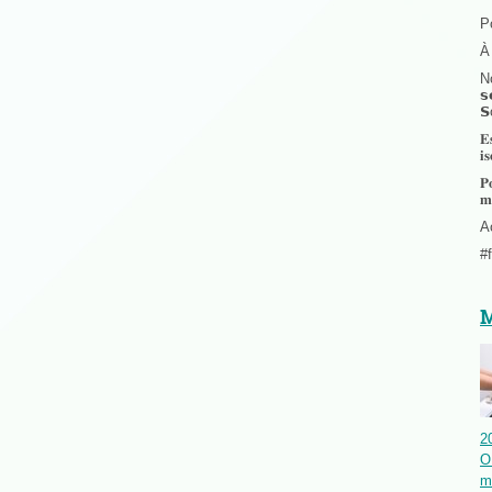
Po
À 
No
𝘀
𝗦
𝐄
𝐢
𝐏
𝐦
A
#
M
2
O
m