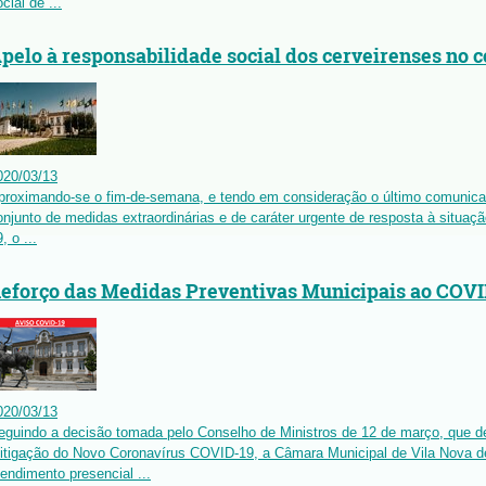
cial de ...
pelo à responsabilidade social dos cerveirenses no
020
/
03
/
13
proximando-se o fim-de-semana, e tendo em consideração o último comunica
onjunto de medidas extraordinárias e de caráter urgente de resposta à situa
, o ...
eforço das Medidas Preventivas Municipais ao COVI
020
/
03
/
13
eguindo a decisão tomada pelo Conselho de Ministros de 12 de março, que de
itigação do Novo Coronavírus COVID-19, a Câmara Municipal de Vila Nova d
tendimento presencial ...