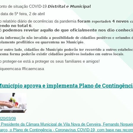
nto de situação COVID-19 𝘿𝙞𝙨𝙩𝙧𝙞𝙩𝙖𝙡 𝙚 𝙈𝙪𝙣𝙞𝙘𝙞𝙥𝙖𝙡
data de 5ª feira, 2 de abril
 relatório diário de ocorrências da pandemia 𝗳𝗼𝗿𝗮𝗺 𝐫𝐞𝐩𝐨𝐫𝐭𝐚𝐝𝐨𝘀 𝟰 𝗻𝗼𝘃𝗼𝘀 𝐜
𝗲𝗻𝗱𝗼 𝗻𝗼 𝘁𝗼𝘁𝗮𝗹 𝟲.
ó 𝗽𝗼𝗱𝗲𝗺𝗼𝘀 𝗿𝗲𝘃𝗲𝗹𝗮𝗿 𝗮𝗾𝘂𝗶𝗹𝗼 𝗱𝗲 𝗾𝘂𝗲 𝗼𝗳𝗶𝗰𝗶𝗮𝗹𝗺𝗲𝗻𝘁𝗲 𝗻𝗼𝘀 𝗱ã𝗼 𝗰𝗼𝗻𝗵𝗲𝗰
𝐭𝐚 𝐢𝐧𝐟𝐨𝐫𝐦𝐚çã𝐨 𝐧ã𝐨 𝐢𝐧𝐯𝐚𝐥𝐢𝐝𝐚 𝐚 𝐩𝐨𝐬𝐬𝐢𝐛𝐢𝐥𝐢𝐝𝐚𝐝𝐞 𝐝𝐞 𝐜𝐢𝐝𝐚𝐝ã𝐨𝐬 𝐩𝐨𝐬𝐢𝐭𝐢𝐯𝐨𝐬 𝐞 𝐨𝐫𝐢𝐮𝐧𝐝𝐨𝐬 
𝐨𝐥𝐚𝐦𝐞𝐧𝐭𝐨 𝐩𝐫𝐨𝐟𝐢𝐥á𝐭𝐢𝐜𝐨 𝐨𝐮 𝐪𝐮𝐚𝐫𝐞𝐧𝐭𝐞𝐧𝐚 𝐧𝐨 𝐌𝐮𝐧𝐢𝐜í𝐩𝐢𝐨.
𝐫 𝐨𝐮𝐭𝐫𝐨 𝐥𝐚𝐝𝐨, 𝐜𝐢𝐝𝐚𝐝ã𝐨𝐬 𝐝𝐨 𝐌𝐮𝐧𝐢𝐜í𝐩𝐢𝐨 𝐩𝐨𝐝𝐞𝐫ã𝐨 𝐭𝐞𝐫 𝐫𝐞𝐜𝐨𝐫𝐫𝐢𝐝𝐨 𝐚 𝐨𝐮𝐭𝐫𝐨𝐬 𝐞𝐬𝐭𝐚𝐛𝐞
𝐬𝐦𝐚 𝐟𝐨𝐫𝐦𝐚 𝐩𝐨𝐝𝐞𝐫ã𝐨 𝐞𝐱𝐢𝐬𝐭𝐢𝐫 𝐜𝐢𝐝𝐚𝐝ã𝐨𝐬 𝐩𝐨𝐬𝐢𝐭𝐢𝐯𝐨𝐬 𝐢𝐬𝐨𝐥𝐚𝐝𝐨𝐬 𝐞𝐦 𝐨𝐮𝐭𝐫𝐨𝐬 𝐥𝐨𝐜𝐚𝐢𝐬.
o proteger-se está a proteger os seus familiares e amigos!
fiqueemcasa #ficaemcasa
unicípio aprova e implementa Plano de Contingênci
020
/
03
/
09
 Presidente da Câmara Municipal de Vila Nova de Cerveira, Fernando Nogueira
arço, o Plano de Contingência - Coronavírus COVID-19, com base nas reco