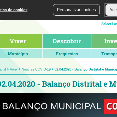
ítica de cookies
.
Personalizar cookies
Acei
Viver
Descobrir
Inve
Município
Freguesias
Transpa
icial
Viver
Notícias COVID-19
02.04.2020 - Balanço Distrital e Munic
02.04.2020 - Balanço Distrital e 