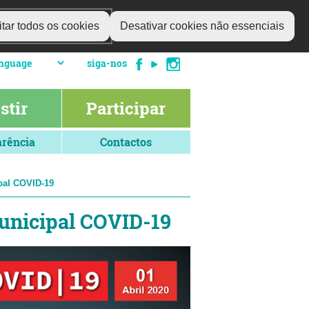
tar todos os cookies
Desativar cookies não essenciais
siga-nos
stir
Participar
rência
Contactos
ipal COVID-19
Municipal COVID-19