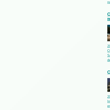
n
C
m
2
C
S
d
C
2
I
e