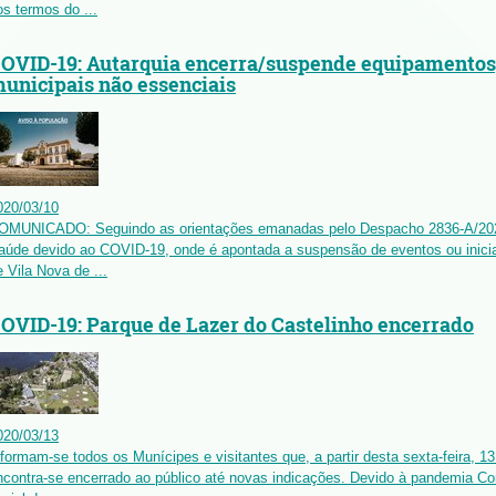
os termos do ...
OVID-19: Autarquia encerra/suspende equipamentos, 
unicipais não essenciais
020
/
03
/
10
OMUNICADO: Seguindo as orientações emanadas pelo Despacho 2836-A/202
aúde devido ao COVID-19, onde é apontada a suspensão de eventos ou inicia
e Vila Nova de ...
OVID-19: Parque de Lazer do Castelinho encerrado
020
/
03
/
13
nformam-se todos os Munícipes e visitantes que, a partir desta sexta-feira, 
ncontra-se encerrado ao público até novas indicações. Devido à pandemia Co