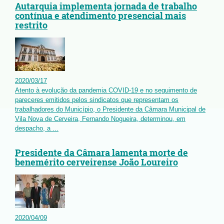
Autarquia implementa jornada de trabalho
contínua e atendimento presencial mais
restrito
2020
/
03
/
17
Atento à evolução da pandemia COVID-19 e no seguimento de
pareceres emitidos pelos sindicatos que representam os
trabalhadores do Município, o Presidente da Câmara Municipal de
Vila Nova de Cerveira, Fernando Nogueira, determinou, em
despacho, a ...
Presidente da Câmara lamenta morte de
benemérito cerveirense João Loureiro
2020
/
04
/
09