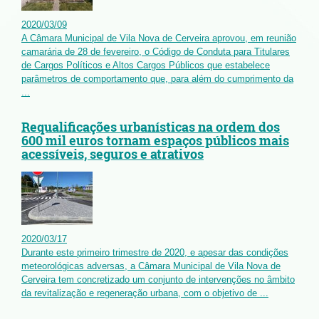
2020
/
03
/
09
A Câmara Municipal de Vila Nova de Cerveira aprovou, em reunião
camarária de 28 de fevereiro, o Código de Conduta para Titulares
de Cargos Políticos e Altos Cargos Públicos que estabelece
parâmetros de comportamento que, para além do cumprimento da
...
Requalificações urbanísticas na ordem dos
600 mil euros tornam espaços públicos mais
acessíveis, seguros e atrativos
2020
/
03
/
17
Durante este primeiro trimestre de 2020, e apesar das condições
meteorológicas adversas, a Câmara Municipal de Vila Nova de
Cerveira tem concretizado um conjunto de intervenções no âmbito
da revitalização e regeneração urbana, com o objetivo de ...