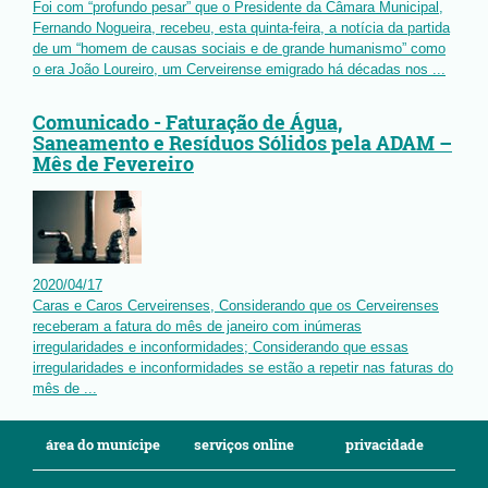
Foi com “profundo pesar” que o Presidente da Câmara Municipal,
Fernando Nogueira, recebeu, esta quinta-feira, a notícia da partida
de um “homem de causas sociais e de grande humanismo” como
o era João Loureiro, um Cerveirense emigrado há décadas nos ...
Comunicado - Faturação de Água,
Saneamento e Resíduos Sólidos pela ADAM –
Mês de Fevereiro
2020
/
04
/
17
Caras e Caros Cerveirenses, Considerando que os Cerveirenses
receberam a fatura do mês de janeiro com inúmeras
irregularidades e inconformidades; Considerando que essas
irregularidades e inconformidades se estão a repetir nas faturas do
mês de ...
área do munícipe
serviços online
privacidade