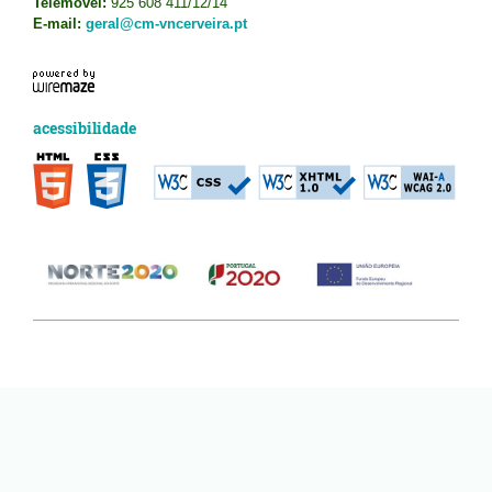
Telemóvel:
925 608 411/12/14
E-mail:
geral@cm-vncerveira.pt
acessibilidade