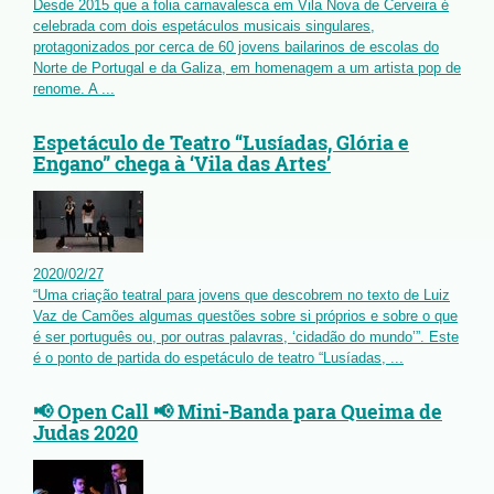
Desde 2015 que a folia carnavalesca em Vila Nova de Cerveira é
celebrada com dois espetáculos musicais singulares,
protagonizados por cerca de 60 jovens bailarinos de escolas do
Norte de Portugal e da Galiza, em homenagem a um artista pop de
renome. A ...
Espetáculo de Teatro “Lusíadas, Glória e
Engano” chega à ‘Vila das Artes’
2020
/
02
/
27
“Uma criação teatral para jovens que descobrem no texto de Luiz
Vaz de Camões algumas questões sobre si próprios e sobre o que
é ser português ou, por outras palavras, ‘cidadão do mundo’”. Este
é o ponto de partida do espetáculo de teatro “Lusíadas, ...
📢 Open Call 📢 Mini-Banda para Queima de
Judas 2020