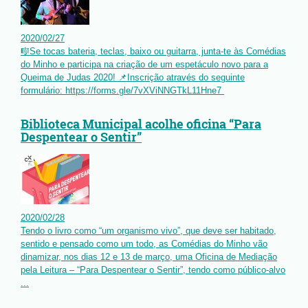
2020
/
02
/
27
🎼Se tocas bateria, teclas, baixo ou guitarra, junta-te às Comédias
do Minho e participa na criação de um espetáculo novo para a
Queima de Judas 2020! 📌Inscrição através do seguinte
formulário: https://forms.gle/7vXViNNGTkL11Hne7
Biblioteca Municipal acolhe oficina “Para
Despentear o Sentir”
2020
/
02
/
28
Tendo o livro como “um organismo vivo”, que deve ser habitado,
sentido e pensado como um todo, as Comédias do Minho vão
dinamizar, nos dias 12 e 13 de março, uma Oficina de Mediação
pela Leitura – “Para Despentear o Sentir”, tendo como público-alvo
...