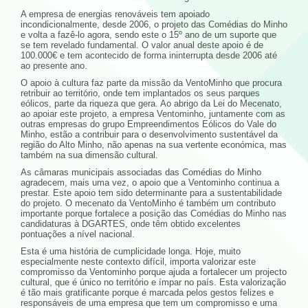
A empresa de energias renováveis tem apoiado
incondicionalmente, desde 2006, o projeto das Comédias do Minho
e volta a fazê-lo agora, sendo este o 15º ano de um suporte que
se tem revelado fundamental. O valor anual deste apoio é de
100.000€ e tem acontecido de forma ininterrupta desde 2006 até
ao presente ano.
O apoio à cultura faz parte da missão da VentoMinho que procura
retribuir ao território, onde tem implantados os seus parques
eólicos, parte da riqueza que gera. Ao abrigo da Lei do Mecenato,
ao apoiar este projeto, a empresa Ventominho, juntamente com as
outras empresas do grupo Empreendimentos Eólicos do Vale do
Minho, estão a contribuir para o desenvolvimento sustentável da
região do Alto Minho, não apenas na sua vertente económica, mas
também na sua dimensão cultural.
As câmaras municipais associadas das Comédias do Minho
agradecem, mais uma vez, o apoio que a Ventominho continua a
prestar. Este apoio tem sido determinante para a sustentabilidade
do projeto. O mecenato da VentoMinho é também um contributo
importante porque fortalece a posição das Comédias do Minho nas
candidaturas à DGARTES, onde têm obtido excelentes
pontuações a nível nacional.
Esta é uma história de cumplicidade longa. Hoje, muito
especialmente neste contexto difícil, importa valorizar este
compromisso da Ventominho porque ajuda a fortalecer um projecto
cultural, que é único no território e ímpar no país. Esta valorização
é tão mais gratificante porque é marcada pelos gestos felizes e
responsáveis de uma empresa que tem um compromisso e uma