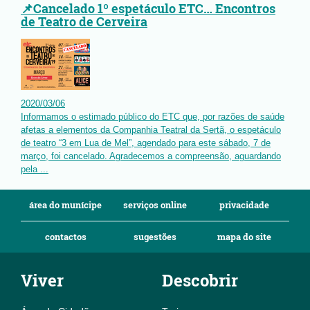
📌Cancelado 1º espetáculo ETC… Encontros
de Teatro de Cerveira
2020
/
03
/
06
Informamos o estimado público do ETC que, por razões de saúde
afetas a elementos da Companhia Teatral da Sertã, o espetáculo
de teatro “3 em Lua de Mel”, agendado para este sábado, 7 de
março, foi cancelado. Agradecemos a compreensão, aguardando
pela ...
área do munícipe
serviços online
privacidade
contactos
sugestões
mapa do site
Viver
Descobrir