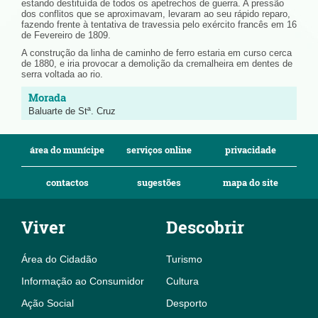
estando destituída de todos os apetrechos de guerra. A pressão
dos conflitos que se aproximavam, levaram ao seu rápido reparo,
fazendo frente à tentativa de travessia pelo exército francês em 16
de Fevereiro de 1809.
A construção da linha de caminho de ferro estaria em curso cerca
de 1880, e iria provocar a demolição da cremalheira em dentes de
serra voltada ao rio.
Baluarte de Stª. Cruz
área do munícipe
serviços online
privacidade
contactos
sugestões
mapa do site
Viver
Descobrir
Área do Cidadão
Turismo
Informação ao Consumidor
Cultura
Ação Social
Desporto