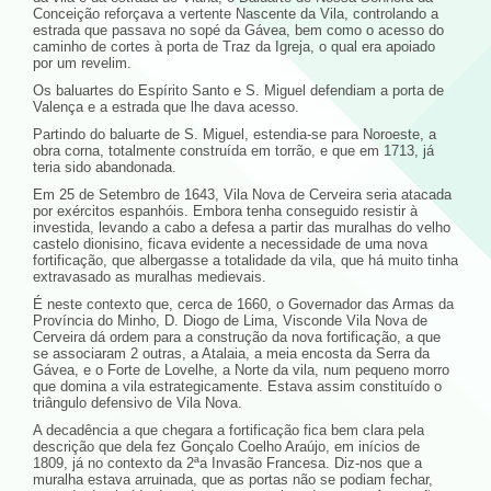
Conceição reforçava a vertente Nascente da Vila, controlando a
estrada que passava no sopé da Gávea, bem como o acesso do
caminho de cortes à porta de Traz da Igreja, o qual era apoiado
por um revelim.
Os baluartes do Espírito Santo e S. Miguel defendiam a porta de
Valença e a estrada que lhe dava acesso.
Partindo do baluarte de S. Miguel, estendia-se para Noroeste, a
obra corna, totalmente construída em torrão, e que em 1713, já
teria sido abandonada.
Em 25 de Setembro de 1643, Vila Nova de Cerveira seria atacada
por exércitos espanhóis. Embora tenha conseguido resistir à
investida, levando a cabo a defesa a partir das muralhas do velho
castelo dionisino, ficava evidente a necessidade de uma nova
fortificação, que albergasse a totalidade da vila, que há muito tinha
extravasado as muralhas medievais.
É neste contexto que, cerca de 1660, o Governador das Armas da
Província do Minho, D. Diogo de Lima, Visconde Vila Nova de
Cerveira dá ordem para a construção da nova fortificação, a que
se associaram 2 outras, a Atalaia, a meia encosta da Serra da
Gávea, e o Forte de Lovelhe, a Norte da vila, num pequeno morro
que domina a vila estrategicamente. Estava assim constituído o
triângulo defensivo de Vila Nova.
A decadência a que chegara a fortificação fica bem clara pela
descrição que dela fez Gonçalo Coelho Araújo, em inícios de
1809, já no contexto da 2ªa Invasão Francesa. Diz-nos que a
muralha estava arruinada, que as portas não se podiam fechar,