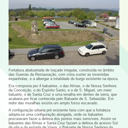
Fortaleza abaluartada de traçado irregular, construída no âmbito
das Guerras da Restauração, com vista suster as investidas
espanholas, e a albergar a totalidade do burgo existente na época.
Era composta por 4 baluartes, o das Almas, o de Nossa Senhora
da Conceição, o do Espírito Santo, e o de S. Miguel, um meio
baluarte, o de Santa Cruz e uma tenalha em dentes de serra, que
acabaria por ficar conhecida pelo Baluarte de S. Sebastião. Em
redor das muralhas existia um amplo fosso escavado.
A configuração urbana pré existente faria com que a fortaleza
adopta-se uma configuração alongada, onde os baluartes
procuravam fazer a defesa dos pontos mais sensíveis. Assim os
baluartes das Almas e Santa Cruz faziam a defesa do acesso Sul
da vila e da estrada de Viana, o Baluarte de Nossa Senhora da