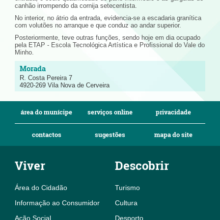
canhão irrompendo da cornija setecentista.
No interior, no átrio da entrada, evidencia-se a escadaria granítica
com volutões no arranque e que conduz ao andar superior.
Posteriormente, teve outras funções, sendo hoje em dia ocupado
pela ETAP - Escola Tecnológica Artística e Profissional do Vale do
Minho.
R. Costa Pereira 7
4920-269 Vila Nova de Cerveira
área do munícipe
serviços online
privacidade
contactos
sugestões
mapa do site
Viver
Descobrir
Área do Cidadão
Turismo
Informação ao Consumidor
Cultura
Ação Social
Desporto