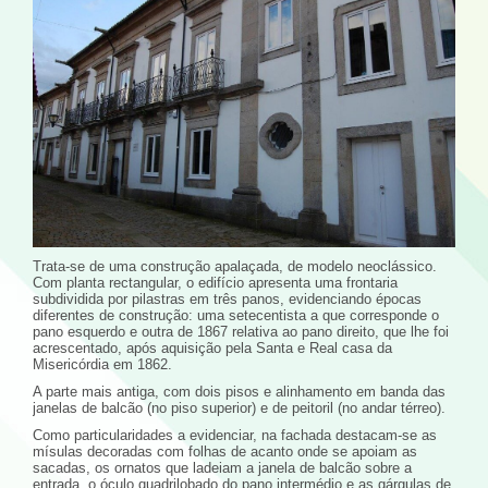
Trata-se de uma construção apalaçada, de modelo neoclássico.
Com planta rectangular, o edifício apresenta uma frontaria
subdividida por pilastras em três panos, evidenciando épocas
diferentes de construção: uma setecentista a que corresponde o
pano esquerdo e outra de 1867 relativa ao pano direito, que lhe foi
acrescentado, após aquisição pela Santa e Real casa da
Misericórdia em 1862.
A parte mais antiga, com dois pisos e alinhamento em banda das
janelas de balcão (no piso superior) e de peitoril (no andar térreo).
Como particularidades a evidenciar, na fachada destacam-se as
mísulas decoradas com folhas de acanto onde se apoiam as
sacadas, os ornatos que ladeiam a janela de balcão sobre a
entrada, o óculo quadrilobado do pano intermédio e as gárgulas de