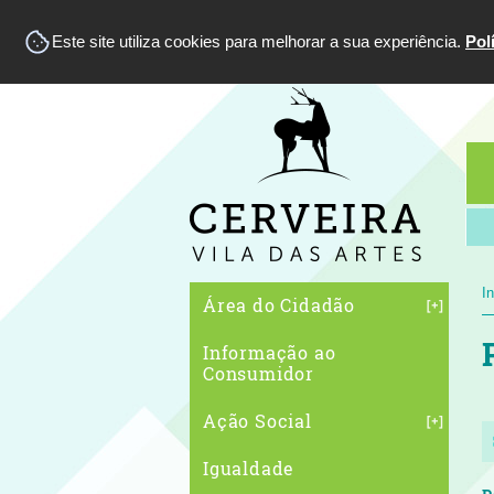
Este site utiliza cookies para melhorar a sua experiência.
Pol
In
Área do Cidadão
Informação ao
Consumidor
Ação Social
Igualdade