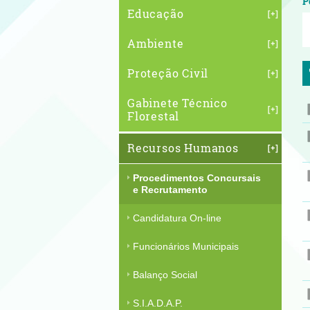
P
Educação
Ambiente
Proteção Civil
Gabinete Técnico
Florestal
Recursos Humanos
Procedimentos Concursais
e Recrutamento
Candidatura On-line
Funcionários Municipais
Balanço Social
S.I.A.D.A.P.