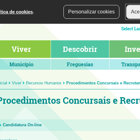
ítica de cookies
.
Personalizar cookies
Acei
Viver
Descobrir
Inve
Município
Freguesias
Transpa
icial
Viver
Recursos Humanos
Procedimentos Concursais e Recruta
Procedimentos Concursais e Rec
Candidatura On-line