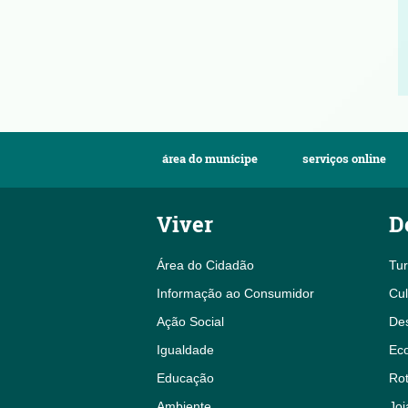
área do munícipe
serviços online
Viver
D
Área do Cidadão
Tu
Informação ao Consumidor
Cul
Ação Social
De
Igualdade
Eco
Educação
Rot
Ambiente
Joi