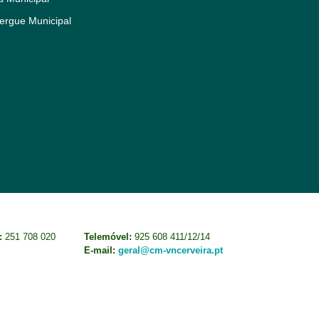
ergue Municipal
:
251 708 020
Telemóvel:
925 608 411/12/14
E-mail:
geral@cm-vncerveira.pt