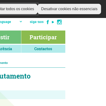
tar todos os cookies
Desativar cookies não essenciais
siga-nos
stir
Participar
rência
Contactos
mento
rutamento