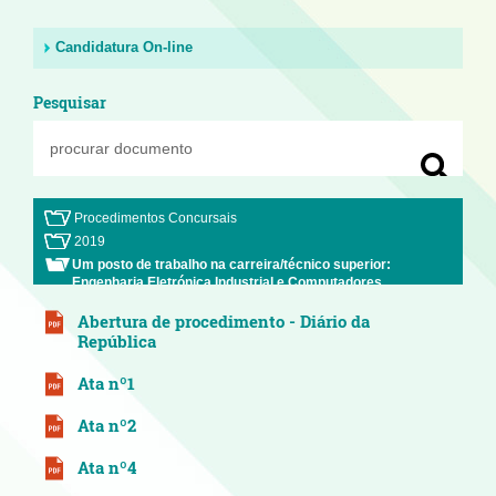
Candidatura On-line
Pesquisar
Procedimentos Concursais
2019
Um posto de trabalho na carreira/técnico superior:
Engenharia Eletrónica Industrial e Computadores
(ENCERRADO)
Abertura de procedimento - Diário da
República
Ata nº1
Ata nº2
Ata nº4