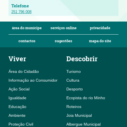
251 796 008
área do munícipe
serviços online
privacidade
contactos
sugestões
mapa do site
Viver
Descobrir
Área do Cidadão
Turismo
Informação ao Consumidor
Cultura
Ação Social
Desporto
Igualdade
Ecopista do rio Minho
Educação
Roteiros
Ambiente
Joia Municipal
Proteção Civil
Albergue Municipal